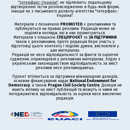
"Інтерфакс-Україна"
, не підлягають подальшому
відтворенню та/чи розповсюдженню в будь-якій формі,
інакше як з письмового дозволу агентства "Інтерфакс-
Україна".
Матеріали з позначкою
PROMOTED
є рекламними та
публікуються на правах реклами. Редакція може не
поділяти погляди, які в них промотуються.
Матеріали з плашкою
СПЕЦПРОЄКТ
та
ЗА ПІДТРИМКИ
також є рекламними, проте редакція бере участь у
підготовці цього контенту і поділяє думки, висловлені у
цих матеріалах.
Редакція не несе відповідальності за факти та оціночні
судження, оприлюднені у рекламних матеріалах. Згідно з
українським законодавством відповідальність за зміст
реклами несе рекламодавець.
Проєкт втілюється за підтримки міжнародних донорів,
основне фінансування надає
National Endowment for
Democracy
, а також
Prague Civil Society Centre
. Донори не
мають впливу на зміст публікацій та можуть із ними не
погоджуватися, відповідальність за оцінки несе виключно
редакція.