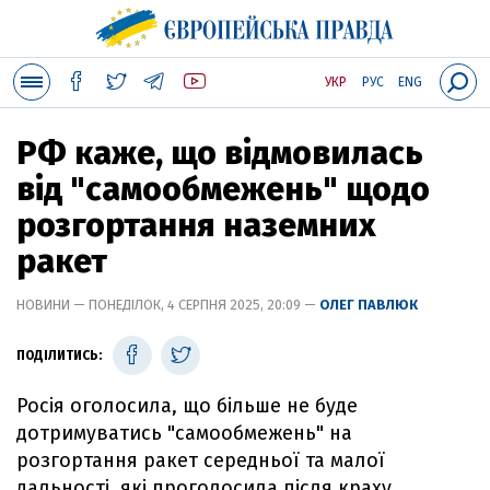
УКР
РУС
ENG
РФ каже, що відмовилась
від "самообмежень" щодо
розгортання наземних
ракет
НОВИНИ — ПОНЕДІЛОК, 4 СЕРПНЯ 2025, 20:09 —
ОЛЕГ ПАВЛЮК
ПОДІЛИТИСЬ:
Росія оголосила, що більше не буде
дотримуватись "самообмежень" на
розгортання ракет середньої та малої
дальності, які проголосила після краху