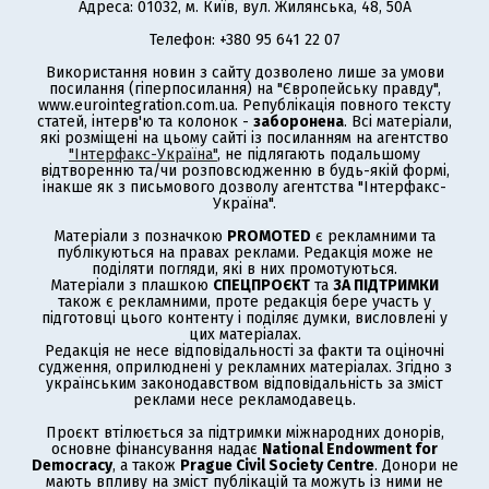
Адреса: 01032, м. Київ, вул. Жилянська, 48, 50А
Телефон: +380 95 641 22 07
Використання новин з сайту дозволено лише за умови
посилання (гіперпосилання) на "Європейську правду",
www.eurointegration.com.ua. Републікація повного тексту
статей, інтерв'ю та колонок -
заборонена
. Всі матеріали,
які розміщені на цьому сайті із посиланням на агентство
"Інтерфакс-Україна"
, не підлягають подальшому
відтворенню та/чи розповсюдженню в будь-якій формі,
інакше як з письмового дозволу агентства "Інтерфакс-
Україна".
Матеріали з позначкою
PROMOTED
є рекламними та
публікуються на правах реклами. Редакція може не
поділяти погляди, які в них промотуються.
Матеріали з плашкою
СПЕЦПРОЄКТ
та
ЗА ПІДТРИМКИ
також є рекламними, проте редакція бере участь у
підготовці цього контенту і поділяє думки, висловлені у
цих матеріалах.
Редакція не несе відповідальності за факти та оціночні
судження, оприлюднені у рекламних матеріалах. Згідно з
українським законодавством відповідальність за зміст
реклами несе рекламодавець.
Проєкт втілюється за підтримки міжнародних донорів,
основне фінансування надає
National Endowment for
Democracy
, а також
Prague Civil Society Centre
. Донори не
мають впливу на зміст публікацій та можуть із ними не