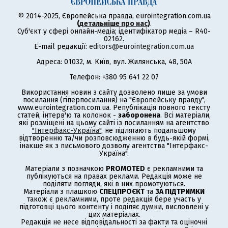
© 2014-2025, Європейська правда, eurointegration.com.ua
(
детальніше про нас
)
.
Суб'єкт у сфері онлайн-медіа; ідентифікатор медіа – R40-
02162.
E-mail редакції:
editors@eurointegration.com.ua
Адреса: 01032, м. Київ, вул. Жилянська, 48, 50А
Телефон: +380 95 641 22 07
Використання новин з сайту дозволено лише за умови
посилання (гіперпосилання) на "Європейську правду",
www.eurointegration.com.ua. Републікація повного тексту
статей, інтерв'ю та колонок -
заборонена
. Всі матеріали,
які розміщені на цьому сайті із посиланням на агентство
"Інтерфакс-Україна"
, не підлягають подальшому
відтворенню та/чи розповсюдженню в будь-якій формі,
інакше як з письмового дозволу агентства "Інтерфакс-
Україна".
Матеріали з позначкою
PROMOTED
є рекламними та
публікуються на правах реклами. Редакція може не
поділяти погляди, які в них промотуються.
Матеріали з плашкою
СПЕЦПРОЄКТ
та
ЗА ПІДТРИМКИ
також є рекламними, проте редакція бере участь у
підготовці цього контенту і поділяє думки, висловлені у
цих матеріалах.
Редакція не несе відповідальності за факти та оціночні