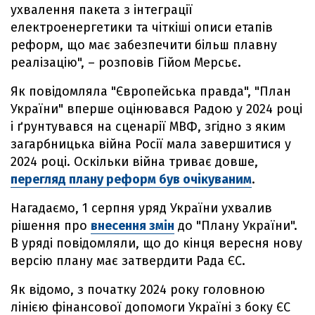
ухвалення пакета з інтеграції
електроенергетики та чіткіші описи етапів
реформ, що має забезпечити більш плавну
реалізацію", – розповів Гійом Мерсьє.
Як повідомляла "Європейська правда", "План
України" вперше оцінювався Радою у 2024 році
і ґрунтувався на сценарії МВФ, згідно з яким
загарбницька війна Росії мала завершитися у
2024 році. Оскільки війна триває довше,
перегляд плану реформ був очікуваним
.
Нагадаємо, 1 серпня уряд України ухвалив
рішення про
внесення змін
до "Плану України".
В уряді повідомляли, що до кінця вересня нову
версію плану має затвердити Рада ЄС.
Як відомо, з початку 2024 року головною
лінією фінансової допомоги Україні з боку ЄС