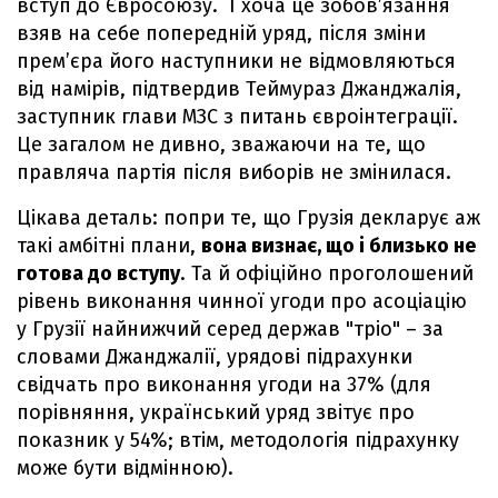
вступ до Євросоюзу. І хоча це зобов’язання
взяв на себе попередній уряд, після зміни
прем’єра його наступники не відмовляються
від намірів, підтвердив Теймураз Джанджалія,
заступник глави МЗС з питань євроінтеграції.
Це загалом не дивно, зважаючи на те, що
правляча партія після виборів не змінилася.
Цікава деталь: попри те, що Грузія декларує аж
такі амбітні плани,
вона визнає, що і близько не
готова до вступу
. Та й офіційно проголошений
рівень виконання чинної угоди про асоціацію
у Грузії найнижчий серед держав "тріо" – за
словами Джанджалії, урядові підрахунки
свідчать про виконання угоди на 37% (для
порівняння, український уряд звітує про
показник у 54%; втім, методологія підрахунку
може бути відмінною).