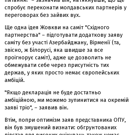
питання!" – зазначив він, натякнувши, що ще
спробує переконати молдавських партнерів у
переговорах без зайвих вух.
Ще одна ідея Жовкви на саміт "Східного
партнерства" – підготувати додаткову заяву
саміту без участі Азербайджану, Вірменії (та,
звісно, ж Білорусі, яка швидше за все
проігнорує саміт), адже це дозволить не
обмежувати себе через присутність тих
держав, у яких просто немає європейських
амбіцій.
"Якщо декларація не буде достатньо
амбіційною, ми можемо зупинитися на окремій
заяві тріо", – заявив він.
Втім, попри оптимізм заяв представника ОПУ,
він був змушений визнати: обгрунтованих