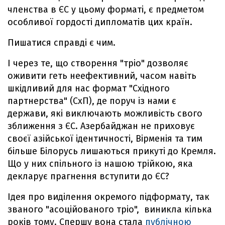
членства в ЄС у цьому форматі, є предметом
особливої гордості дипломатів цих країн.
Пишатися справді є чим.
І через те, що створення "тріо" дозволяє
оживити геть неефективний, часом навіть
шкідливий для нас формат "Східного
партнерства" (СхП), де поруч із нами є
держави, які виключають можливість свого
зближення з ЄС. Азербайджан не приховує
своєї азійської ідентичності, Вірменія та тим
більше Білорусь лишаються прикуті до Кремля.
Що у них спільного із нашою трійкою, яка
декларує прагнення вступити до ЄС?
Ідея про виділення окремого підформату, так
званого "асоційованого тріо", виникла кілька
років тому. Спершу вона стала
публічною