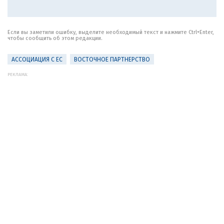
Если вы заметили ошибку, выделите необходимый текст и нажмите Ctrl+Enter,
чтобы сообщить об этом редакции.
АССОЦИАЦИЯ С ЕС
ВОСТОЧНОЕ ПАРТНЕРСТВО
РЕКЛАМА: