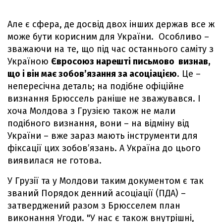
Але є сфера, де досвід двох інших держав все ж
може бути корисним для України. Особливо –
зважаючи на те, що під час останнього саміту з
Україною
Євросоюз нарешті письмово визнав,
що і він має зобов’язання за асоціацією
. Це –
непересічна деталь; на подібне офіційне
визнання Брюссель раніше не зважувався. І
хоча Молдова з Грузією також не мали
подібного визнання, вони – на відміну від
України – вже зараз мають інструменти для
фіксації цих зобов’язань. А Україна до цього
виявилася не готова.
У Грузії та у Молдови таким документом є так
званий Порядок денний асоціації (ПДА) –
затверджений разом з Брюсселем план
виконання Угоди. "У нас є також внутрішні,