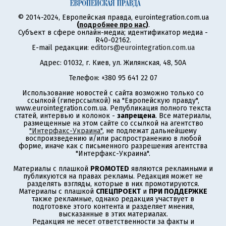
© 2014-2024, Европейская правда, eurointegration.com.ua
(
подробнее про нас
)
.
Субъект в сфере онлайн-медиа; идентификатор медиа -
R40-02162.
E-mail редакции:
editors@eurointegration.com.ua
Адрес: 01032, г. Киев, ул. Жилянская, 48, 50А
Телефон: +380 95 641 22 07
Использование новостей с сайта возможно только со
ссылкой (гиперссылкой) на "Европейскую правду",
www.eurointegration.com.ua. Републикация полного текста
статей, интервью и колонок -
запрещена
. Все материалы,
размещенные на этом сайте со ссылкой на агентство
"Интерфакс-Украина"
, не подлежат дальнейшему
воспроизведению и/или распространению в любой
форме, иначе как с письменного разрешения агентства
"Интерфакс-Украина".
Материалы с плашкой
PROMOTED
являются рекламными и
публикуются на правах рекламы. Редакция может не
разделять взгляды, которые в них промотируются.
Материалы с плашкой
СПЕЦПРОЕКТ
и
ПРИ ПОДДЕРЖКЕ
также рекламные, однако редакция участвует в
подготовке этого контента и разделяет мнения,
высказанные в этих материалах.
Редакция не несет ответственности за факты и