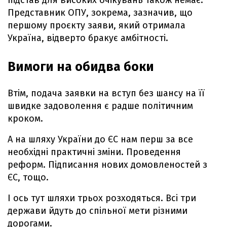
підстав для високих очікувань також немає.
Представник ОПУ, зокрема, зазначив, що
першому проєкту заяви, який отримала
Україна, відверто бракує амбітності.
Вимоги на обидва боки
Втім, подача заявки на вступ без шансу на її
швидке задоволення є радше політичним
кроком.
А на шляху України до ЄС нам перш за все
необхідні практичні зміни. Проведення
реформ. Підписання нових домовленостей з
ЄС, тощо.
І ось тут шляхи трьох розходяться. Всі три
держави йдуть до спільної мети різними
дорогами.