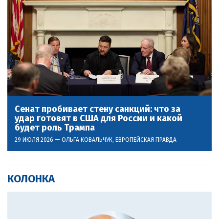
Сенат пробивает стену санкций: что за
удар готовят в США для России и какой
будет роль Трампа
29 ИЮЛЯ 2026 —
ОЛЬГА КОВАЛЬЧУК
, ЕВРОПЕЙСКАЯ ПРАВДА
КОЛОНКА