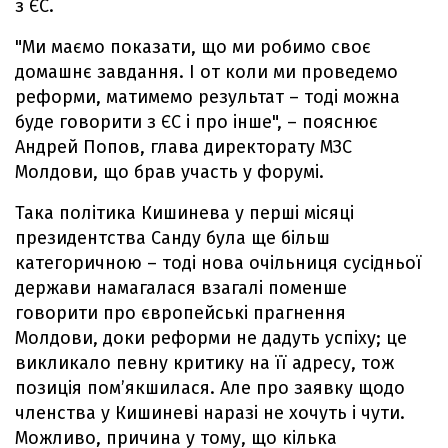
з ЄС.
"Ми маємо показати, що ми робимо своє
домашнє завдання. І от коли ми проведемо
реформи, матимемо результат – тоді можна
буде говорити з ЄС і про інше", – пояснює
Андрей Попов, глава директорату МЗС
Молдови, що брав участь у форумі.
Така політика Кишинева у перші місяці
президентства Санду була ще більш
категоричною – тоді нова очільниця сусідньої
держави намагалася взагалі поменше
говорити про європейські прагнення
Молдови, доки реформи не дадуть успіху; це
викликало певну критику на її адресу, тож
позиція пом’якшилася. Але про заявку щодо
членства у Кишиневі наразі не хочуть і чути.
Можливо, причина у тому, що кілька