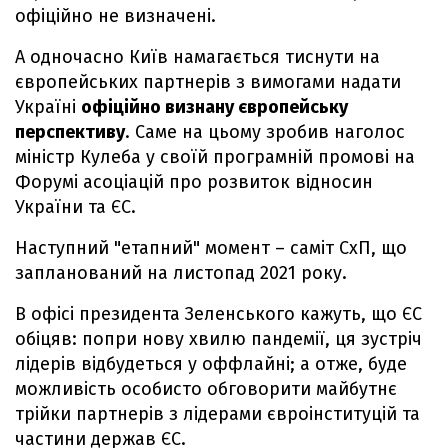
офіційно не визначені.
А одночасно Київ намагається тиснути на
європейських партнерів з вимогами надати
Україні
офіційно визнану європейську
перспективу
. Саме на цьому зробив наголос
міністр Кулеба у своїй програмній промові на
Форумі асоціацій про розвиток відносин
України та ЄС.
Наступний "етапний" момент – саміт СхП, що
запланований на листопад 2021 року.
В офісі президента Зеленського кажуть, що ЄС
обіцяв: попри нову хвилю пандемії, ця зустріч
лідерів відбудеться у оффлайні; а отже, буде
можливість особисто обговорити майбутнє
трійки партнерів з лідерами євроінституцій та
частини держав ЄС.