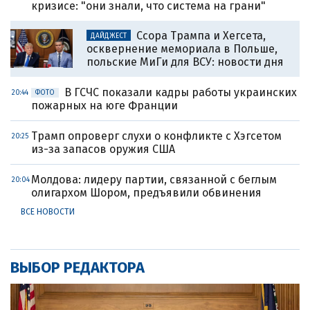
кризисе: "они знали, что система на грани"
Ссора Трампа и Хегсета,
ДАЙДЖЕСТ
осквернение мемориала в Польше,
польские МиГи для ВСУ: новости дня
В ГСЧС показали кадры работы украинских
20:44
ФОТО
пожарных на юге Франции
Трамп опроверг слухи о конфликте с Хэгсетом
20:25
из-за запасов оружия США
Молдова: лидеру партии, связанной с беглым
20:04
олигархом Шором, предъявили обвинения
ВСЕ НОВОСТИ
ВЫБОР РЕДАКТОРА