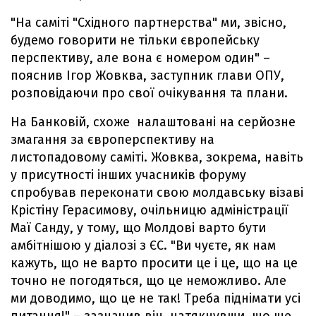
"На саміті "Східного партнерства" ми, звісно,
будемо говорити не тільки європейську
перспективу, але вона є номером один" –
пояснив Ігор Жовква, заступник глави ОПУ,
розповідаючи про свої очікування та плани.
На Банковій, схоже налаштовані на серйозне
змагання за європерспективу на
листопадовому саміті. Жовква, зокрема, навіть
у присутності інших учасників форуму
спробував переконати свою молдавську візаві
Крістіну Герасимову, очільницю адміністрації
Маї Санду, у тому, що Молдові варто бути
амбітнішою у діалозі з ЄС. "Ви чуєте, як нам
кажуть, що не варто просити це і це, що на це
точно не погодяться, що це неможливо. Але
ми доводимо, що це не так! Треба піднімати усі