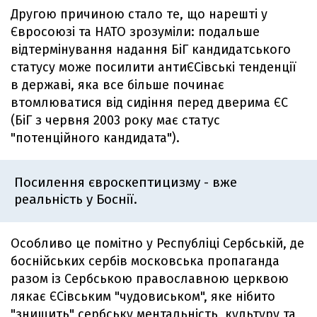
Другою причиною стало те, що нарешті у
Євросоюзі та НАТО зрозуміли: подальше
відтермінування надання БіГ кандидатського
статусу може посилити антиЄСівські тенденції
в державі, яка все більше починає
втомлюватися від сидіння перед дверима ЄС
(БіГ з червня 2003 року має статус
"потенційного кандидата").
Посилення євроскептицизму - вже
реальність у Боснії.
Особливо це помітно у Республіці Сербській, де
боснійських сербів московська пропаганда
разом із Сербською православною церквою
лякає ЄСівським "чудовиськом", яке нібито
"знищить" сербську ментальність, культуру та