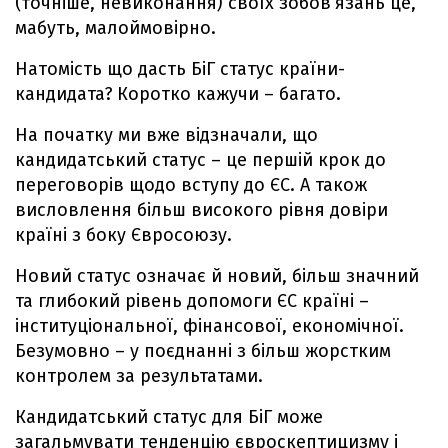
(точніше, невиконання) своїх зобов’язань це,
мабуть, малоймовірно.
Натомість що дасть БіГ статус країни-
кандидата?
Коротко кажучи – багато.
На початку ми вже відзначали, що
кандидатський статус – це першій крок до
переговорів щодо вступу до ЄС. А також
висловлення більш високого рівня довіри
країні з боку Євросоюзу.
Новий статус означає й новий, більш значний
та глибокий рівень допомоги ЄС країні –
інституціональної, фінансової, економічної.
Безумовно – у поєднанні з більш жорстким
контролем за результатами.
Кандидатський статус для БіГ може
загальмувати тенденцію євроскептицизму і