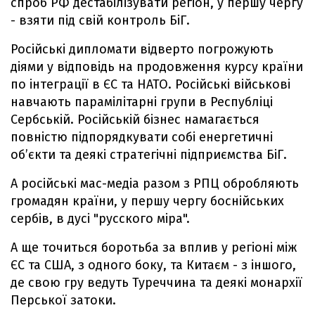
спроб РФ дестабілізувати регіон, у першу чергу
- взяти під свій контроль БіГ.
Російські дипломати відверто погрожують
діями у відповідь на продовження курсу країни
по інтеграції в ЄС та НАТО. Російські військові
навчають парамілітарні групи в Республіці
Сербській. Російській бізнес намагається
повністю підпорядкувати собі енергетичні
об’єкти та деякі стратегічні підприємства БіГ.
А російські мас-медіа разом з РПЦ обробляють
громадян країни, у першу чергу боснійських
сербів, в дусі "русского міра".
А ще точиться боротьба за вплив у регіоні між
ЄС та США, з одного боку, та Китаєм - з іншого,
де свою гру ведуть Туреччина та деякі монархії
Перської затоки.