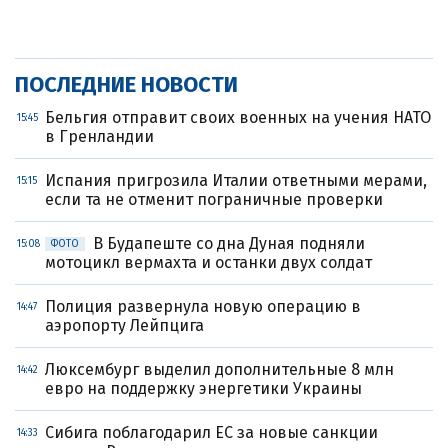
ПОСЛЕДНИЕ НОВОСТИ
Бельгия отправит своих военных на учения НАТО
15:45
в Гренландии
Испания пригрозила Италии ответными мерами,
15:15
если та не отменит пограничные проверки
В Будапеште со дна Дуная подняли
15:08
ФОТО
мотоцикл вермахта и останки двух солдат
Полиция развернула новую операцию в
14:47
аэропорту Лейпцига
Люксембург выделил дополнительные 8 млн
14:42
евро на поддержку энергетики Украины
Сибига поблагодарил ЕС за новые санкции
14:33