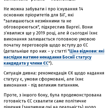
Не можна забувати і про існування 14
основних пріоритетів для БіГ, які
"залишаються незмінними та не
обговорюються", підкреслив Варгеї. Вони
з’явилися ще у 2019 році, але й сьогодні їхнє
виконання залишається головною умовою
початку переговорів щодо вступу до ЄС
(детальніше про них – у статті "
Ціна відмови: які
наслідки матиме ненадання Боснії статусу
кандидата у члени ЄС
").
Ситуація дивна: рекомендація ЄК щодо надання
статусу є, умови сформовані, але їхнє
виконання - під великим питанням.
Проте, з іншого боку, була продемонстрована
готовність ЄС схвалити саме політичне
рішення (закривши очі на реальність) щодо