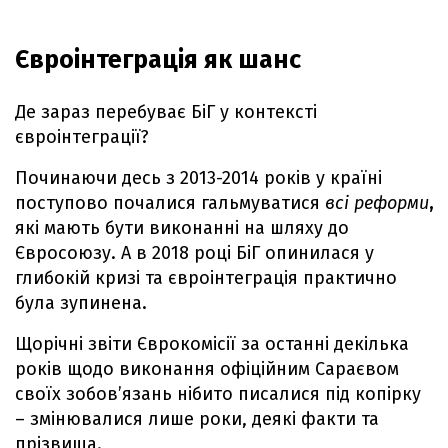
Євроінтеграція як шанс
Де зараз перебуває БіГ у контексті
євроінтеграції?
Починаючи десь з 2013-2014 років у країні
поступово почалися гальмуватися
всі реформи
,
які мають бути виконанні на шляху до
Євросоюзу. А в 2018 році БіГ опинилася у
глибокій кризі та євроінтеграція практично
була зупинена.
Щорічні звіти Єврокомісії за останні декілька
років щодо виконання офіційним Сараєвом
своїх зобов’язань нібито писалися під копірку
– змінювалися лише роки, деякі факти та
прізвища.