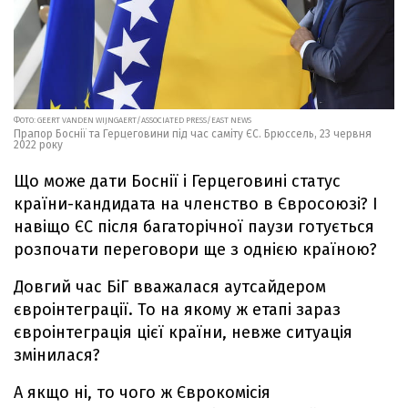
ФОТО: GEERT VANDEN WIJNGAERT/ASSOCIATED PRESS/EAST NEWS
Прапор Боснії та Герцеговини під час саміту ЄС. Брюссель, 23 червня
2022 року
Що може дати Боснії і Герцеговині статус
країни-кандидата на членство в Євросоюзі? І
навіщо ЄС після багаторічної паузи готується
розпочати переговори ще з однією країною?
Довгий час БіГ вважалася аутсайдером
євроінтеграції. То на якому ж етапі зараз
євроінтеграція цієї країни, невже ситуація
змінилася?
А якщо ні, то чого ж Єврокомісія