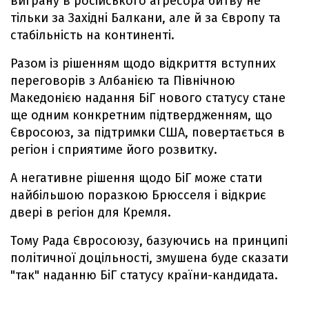
виграну в російського агресора битву не
тільки за Західні Балкани, але й за Європу та
стабільність на континенті.
Разом із рішенням щодо відкриття вступних
переговорів з Албанією та Північною
Македонією надання БіГ нового статусу стане
ще одним конкретним підтвердженням, що
Євросоюз, за підтримки США, повертається в
регіон і сприятиме його розвитку.
А негативне рішення щодо БіГ може стати
найбільшою поразкою Брюсселя і відкриє
двері в регіон для Кремля.
Тому Рада Євросоюзу, базуючись на принципі
політичної доцільності, змушена буде сказати
"так" наданню БіГ статусу країни-кандидата.