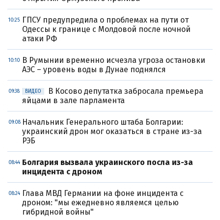
ГПСУ предупредила о проблемах на пути от
10:25
Одессы к границе с Молдовой после ночной
атаки РФ
В Румынии временно исчезла угроза остановки
10:10
АЭС – уровень воды в Дунае поднялся
В Косово депутатка забросала премьера
09:38
ВИДЕО
яйцами в зале парламента
Начальник Генерального штаба Болгарии:
09:08
украинский дрон мог оказаться в стране из-за
РЭБ
Болгария вызвала украинского посла из-за
08:44
инцидента с дроном
Глава МВД Германии на фоне инцидента с
08:24
дроном: "мы ежедневно являемся целью
гибридной войны"