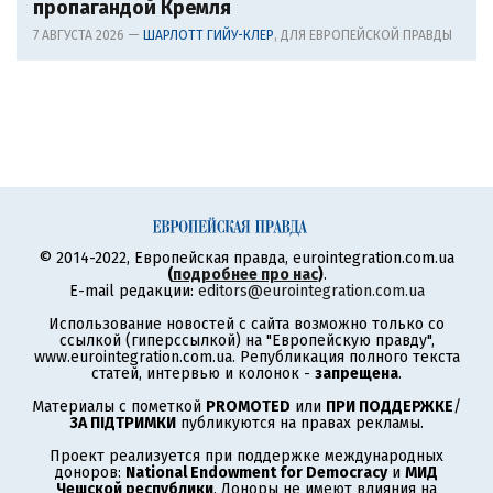
пропагандой Кремля
7 АВГУСТА 2026 —
ШАРЛОТТ ГИЙУ-КЛЕР
, ДЛЯ ЕВРОПЕЙСКОЙ ПРАВДЫ
© 2014-2022, Европейская правда, eurointegration.com.ua
(
подробнее про нас
)
.
E-mail редакции:
editors@eurointegration.com.ua
Использование новостей с сайта возможно только со
ссылкой (гиперссылкой) на "Европейскую правду",
www.eurointegration.com.ua. Републикация полного текста
статей, интервью и колонок -
запрещена
.
Материалы с пометкой
PROMOTED
или
ПРИ ПОДДЕРЖКЕ
/
ЗА ПІДТРИМКИ
публикуются на правах рекламы.
Проект реализуется при поддержке международных
доноров:
National Endowment for Democracy
и
МИД
Чешской республики
. Доноры не имеют влияния на