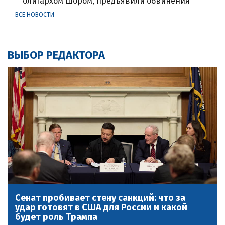
олигархом Шором, предъявили обвинения
ВСЕ НОВОСТИ
ВЫБОР РЕДАКТОРА
Сенат пробивает стену санкций: что за
удар готовят в США для России и какой
будет роль Трампа