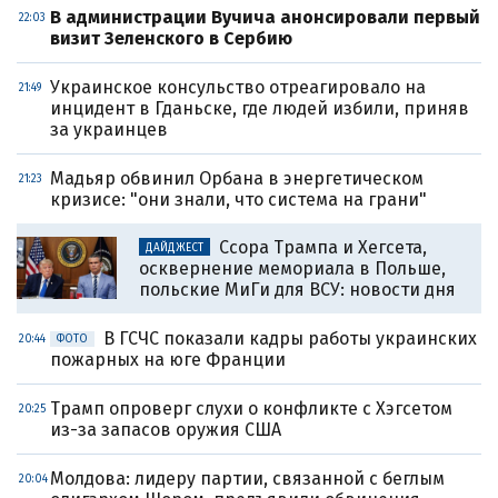
В администрации Вучича анонсировали первый
22:03
визит Зеленского в Сербию
Украинское консульство отреагировало на
21:49
инцидент в Гданьске, где людей избили, приняв
за украинцев
Мадьяр обвинил Орбана в энергетическом
21:23
кризисе: "они знали, что система на грани"
Ссора Трампа и Хегсета,
ДАЙДЖЕСТ
осквернение мемориала в Польше,
польские МиГи для ВСУ: новости дня
В ГСЧС показали кадры работы украинских
20:44
ФОТО
пожарных на юге Франции
Трамп опроверг слухи о конфликте с Хэгсетом
20:25
из-за запасов оружия США
Молдова: лидеру партии, связанной с беглым
20:04