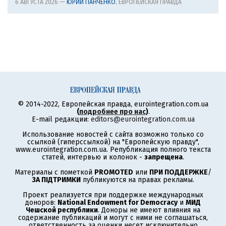
6 АВГУСТА 2026 —
ЮРИЙ ПАНЧЕНКО
, ЕВРОПЕЙСКАЯ ПРАВДА
© 2014-2022, Европейская правда, eurointegration.com.ua
(
подробнее про нас
)
.
E-mail редакции:
editors@eurointegration.com.ua
Использование новостей с сайта возможно только со
ссылкой (гиперссылкой) на "Европейскую правду",
www.eurointegration.com.ua. Републикация полного текста
статей, интервью и колонок -
запрещена
.
Материалы с пометкой
PROMOTED
или
ПРИ ПОДДЕРЖКЕ
/
ЗА ПІДТРИМКИ
публикуются на правах рекламы.
Проект реализуется при поддержке международных
доноров:
National Endowment for Democracy
и
МИД
Чешской республики
. Доноры не имеют влияния на
содержание публикаций и могут с ними не соглашаться,
ответственность за оценки несет исключительно