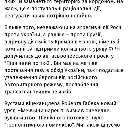
яких їй заманеться територіях за кордоном. На
жаль, це є поступальні раціональні дії,
реагувати на які потрібно негайно.
Більше того, незважаючи на агресивні дії Росії
проти України, а раніше – проти Грузії,
підривну діяльність Кремля в Європі, німецькі
компанії за підтримки колишнього уряду ФРН
долучилися до антиєвропейського проєкту
"Північний потік-2". Він має на меті як
постачання газу в обхід України, так і подальше
узалежнення Європи від російського
авторитарного режиму, послаблення
трансатлантичних зв’язків.
Вустами віцеканцлера Роберта Габека новий
уряд Німеччини нарешті визнав очевидне:
будівництво "Північного потоку-2" було
"геополітичною помилкою". Ми також цінуємо