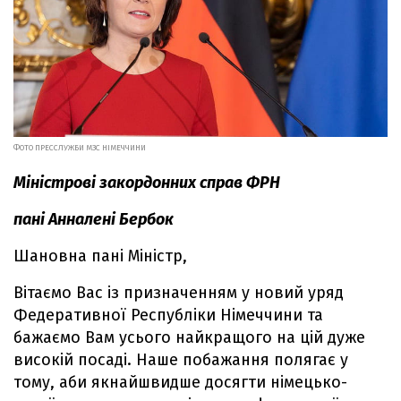
ФОТО ПРЕССЛУЖБИ МЗС НІМЕЧЧИНИ
Міністрові закордонних справ ФРН
пані Анналені Бербок
Шановна пані Міністр,
Вітаємо Вас із призначенням у новий уряд
Федеративної Республіки Німеччини та
бажаємо Вам усього найкращого на цій дуже
високій посаді. Наше побажання полягає у
тому, аби якнайшвидше досягти німецько-