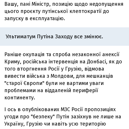
Вашу, пані Міністр, позицію щодо недопущення
цього проєкту путінської клептократії до
запуску в експлуатацію.
Ультиматум Путіна Заходу все змінює.
Раніше окупація та спроба незаконної анексії
Криму, російська інтервенція на Донбасі, як до
того вторгнення Росії у Грузію, відмова
вивести війська з Молдови, для мешканців
"старої Європи" були не вартими уваги
проблемами на віддаленій периферії
континенту.
І ось в опублікованих МЗС Росії пропозиціях
угоди про "безпеку" Путін зазіхнув не лише на
Україну, Грузію чи навіть усю територію