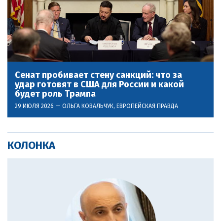
Сенат пробивает стену санкций: что за
удар готовят в США для России и какой
будет роль Трампа
29 ИЮЛЯ 2026 —
ОЛЬГА КОВАЛЬЧУК
, ЕВРОПЕЙСКАЯ ПРАВДА
КОЛОНКА