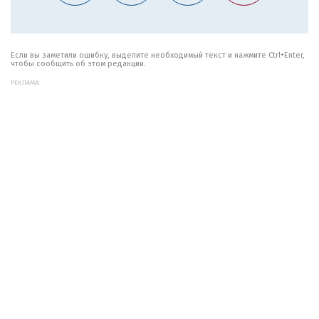
Если вы заметили ошибку, выделите необходимый текст и нажмите Ctrl+Enter,
чтобы сообщить об этом редакции.
РЕКЛАМА: