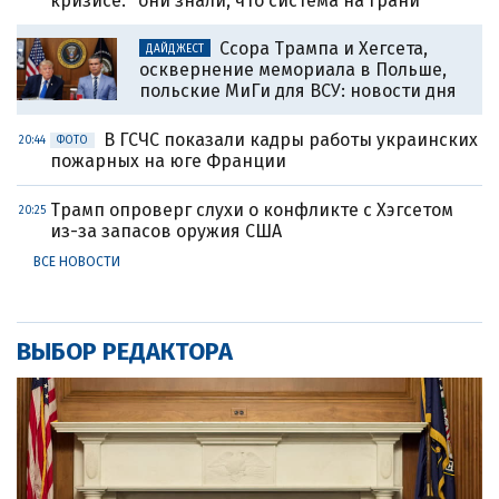
кризисе: "они знали, что система на грани"
Ссора Трампа и Хегсета,
ДАЙДЖЕСТ
осквернение мемориала в Польше,
польские МиГи для ВСУ: новости дня
В ГСЧС показали кадры работы украинских
20:44
ФОТО
пожарных на юге Франции
Трамп опроверг слухи о конфликте с Хэгсетом
20:25
из-за запасов оружия США
ВСЕ НОВОСТИ
ВЫБОР РЕДАКТОРА