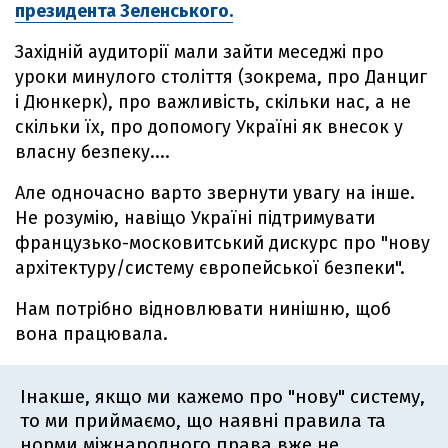
президента Зеленського.
Західній аудиторії мали зайти меседжі про
уроки минулого століття (зокрема, про Данциг
і Дюнкерк), про важливість, скільки нас, а не
скільки їх, про допомогу Україні як внесок у
власну безпеку....
Але одночасно варто звернути увагу на інше.
Не розумію, навіщо Україні підтримувати
французько-московитський дискурс про "нову
архітектуру/систему європейської безпеки".
Нам потрібно відновлювати нинішню, щоб
вона працювала.
Інакше, якщо ми кажемо про "нову" систему,
то ми приймаємо, що наявні правила та
норми міжнародного права вже не