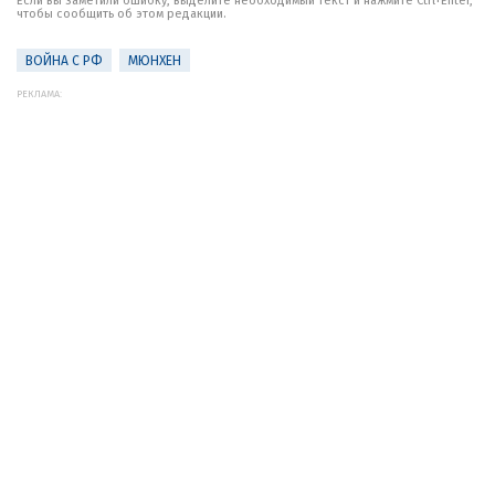
Если вы заметили ошибку, выделите необходимый текст и нажмите Ctrl+Enter,
чтобы сообщить об этом редакции.
ВОЙНА С РФ
МЮНХЕН
РЕКЛАМА: