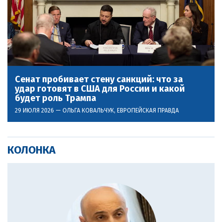
Сенат пробивает стену санкций: что за
удар готовят в США для России и какой
будет роль Трампа
29 ИЮЛЯ 2026 —
ОЛЬГА КОВАЛЬЧУК
, ЕВРОПЕЙСКАЯ ПРАВДА
КОЛОНКА