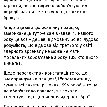
гарантій, не є юридично зобов'язуючим і
передбачає лише консультації – яких не
бракує.
Але, згадавши цю офіційну позицію,
американець тут же сам визнав: "З нашого
боку це все – дешеві відмовки". Бо всі чудово
розуміють, що відмова від третього у світі
ядерного арсеналу не може не мати
моральних зобов'язань з боку тих, хто цього
вимагав.
Щодо перспективи констатації того, що
"меморандум не працює", і "поставити під
сумнів всі пакетні рішення 1994 року" – то це
не обов'язково означає, як почали
коментувати, відновлення ядерної зброї.
По-перше, для цього треба не меморандум