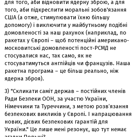
для того, аби відновити ядерну зброю, а для
того, аби підкреслити моральні зобов'язання
США (а отже, стимулювати їхню більшу
допомогу) і виключити у майбутньому подібні
домовленості за наш рахунок (наприклад, по
ракетах у Європі – щоб потенційні американо-
московитські домовленості пост-РСМД не
стосувалися нас, так само, як не
стосуватимуться англійців чи французів. Наша
ракетна програма – це більш реально, ніж
ядерна зброя).
3) "Скликати саміт держав – постійних членів
Ради Безпеки ООН, за участю України,
Німеччини та Туреччини, з метою розв’язання
безпекових викликів у Європі. І напрацювання
нових, дієвих безпекових гарантій для
України." Це лише мені резонує, що тут немає