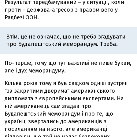
Результат передбачуваний – у ситуації, коли
проти – держава-агресор з правом вето у
Радбезі ООН.
Втім, це не означає, що не треба згадувати
про Будапештський меморандум. Треба.
По-перше, тому що тут важливі не лише букви,
але і дух меморандуму.
Кілька років тому я був свідком однієї зустрічі
"за закритими дверима" американського
дипломата з європейськими експертами. На
ній американець сам згадав про
Будапештський меморандум і про те, що
українці звертались до американців з
посиланням на нього, але американці
відповіли, що той не надає безпекових