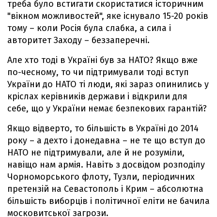
треба було встигати скористатися історичним
"вікном можливостей", яке існувало 15-20 років
тому – коли Росія була слабка, а сила і
авторитет Заходу – беззаперечні.
Але хто тоді в Україні був за НАТО? Якщо вже
по-чесному, то чи підтримували тоді вступ
України до НАТО ті люди, які зараз опинились у
кріслах керівників держави і відкрили для
себе, що у України немає безпекових гарантій?
Якщо відверто, то більшість в Україні до 2014
року – а дехто і донедавна – не те що вступ до
НАТО не підтримували, але й не розуміли,
навіщо нам армія. Навіть з досвідом розподілу
Чорноморського флоту, Тузли, періодичних
претензій на Севастополь і Крим – абсолютна
більшість виборців і політичної еліти не бачила
московитської загрози.