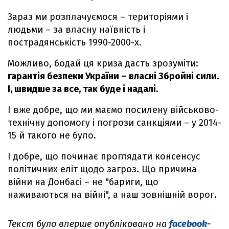
Зараз ми розплачуємося – територіями і
людьми – за власну наївність і
пострадянськість 1990-2000-х.
Можливо, бодай ця криза дасть зрозуміти:
гарантія безпеки України – власні Збройні сили.
І, швидше за все, так буде і надалі.
І вже добре, що ми маємо посилену військово-
технічну допомогу і погрози санкціями – у 2014-
15 й такого не було.
І добре, що починає проглядати консенсус
політичних еліт щодо загроз. Що причина
війни на Донбасі – не "бариги, що
наживаються на війні", а наш зовнішній ворог.
Текст було вперше опубліковано на
facebook-