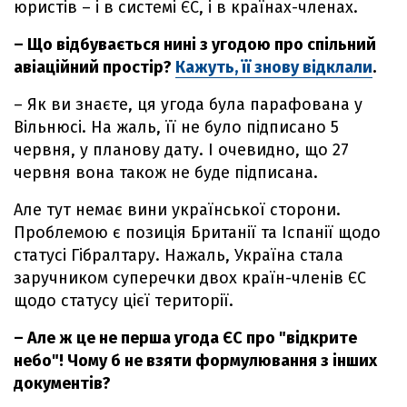
юристів – і в системі ЄС, і в країнах-членах.
– Що відбувається нині з угодою про спільний
авіаційний простір?
Кажуть, її знову відклали
.
– Як ви знаєте, ця угода була парафована у
Вільнюсі. На жаль, її не було підписано 5
червня, у планову дату. І очевидно, що 27
червня вона також не буде підписана.
Але тут немає вини української сторони.
Проблемою є позиція Британії та Іспанії щодо
статусі Гібралтару. Нажаль, Україна стала
заручником суперечки двох країн-членів ЄС
щодо статусу цієї території.
– Але ж це не перша угода ЄС про "відкрите
небо"! Чому б не взяти формулювання з інших
документів?