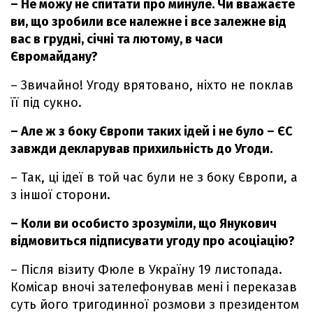
– Не можу не спитати про минуле. Чи вважаєте
ви, що зробили все належне і все залежне від
вас в грудні, січні та лютому, в часи
Євромайдану?
– Звичайно! Угоду врятовано, ніхто не поклав
її під сукно.
– Але ж з боку Європи таких ідей і не було – ЄС
завжди декларував прихильність до Угоди.
– Так, ці ідеї в той час були не з боку Європи, а
з іншої сторони.
– Коли ви особисто зрозуміли, що Янукович
відмовиться підписувати угоду про асоціацію?
– Після візиту Фюле в Україну 19 листопада.
Комісар вночі зателефонував мені і переказав
суть його тригодинної розмови з президентом