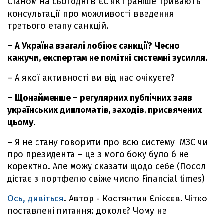
Станом на сьогодні в ЄС як і раніше тривають
консультації про можливості введення
третього етапу санкцій.
– А Україна взагалі лобіює санкції? Чесно
кажучи, експертам не помітні системні зусилля.
– А якої активності ви від нас очікуєте?
– Щонайменше – регулярних публічних заяв
українських дипломатів, заходів, присвячених
цьому.
– Я не стану говорити про всю систему МЗС чи
про президента – це з мого боку було б не
коректно. Але можу сказати щодо себе (Посол
дістає з портфелю свіже число Financial times)
Ось, дивіться
. Автор - Костянтин Єлісєєв. Чітко
поставлені питання: доколє? Чому не