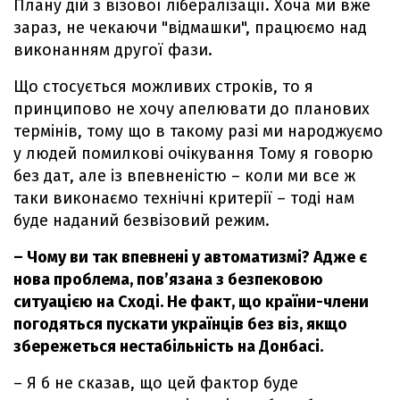
Плану дій з візової лібералізації. Хоча ми вже
зараз, не чекаючи "відмашки", працюємо над
виконанням другої фази.
Що стосується можливих строків, то я
принципово не хочу апелювати до планових
термінів, тому що в такому разі ми народжуємо
у людей помилкові очікування Тому я говорю
без дат, але із впевненістю – коли ми все ж
таки виконаємо технічні критерії – тоді нам
буде наданий безвізовий режим.
– Чому ви так впевнені у автоматизмі? Адже є
нова проблема, пов’язана з безпековою
ситуацією на Сході. Не факт, що країни-члени
погодяться пускати українців без віз, якщо
збережеться нестабільність на Донбасі.
– Я б не сказав, що цей фактор буде