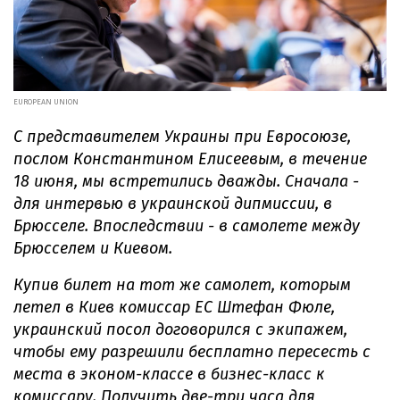
EUROPEAN UNION
С представителем Украины при Евросоюзе,
послом Константином Елисеевым, в течение
18 июня, мы встретились дважды. Сначала -
для интервью в украинской дипмиссии, в
Брюсселе. Впоследствии - в самолете между
Брюсселем и Киевом.
Купив билет на тот же самолет, которым
летел в Киев комиссар ЕС Штефан Фюле,
украинский посол договорился с экипажем,
чтобы ему разрешили бесплатно пересесть с
места в эконом-классе в бизнес-класс к
комиссару. Получить две-три часа для