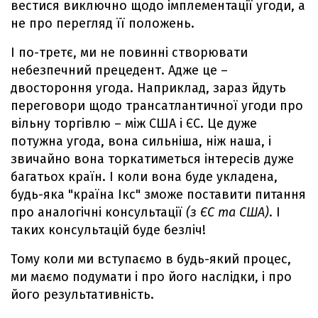
вестися виключно щодо імплементації угоди, а
не про перегляд її положень.
І по-третє, ми не повинні створювати
небезпечний прецедент. Адже це –
двостороння угода. Наприклад, зараз йдуть
переговори щодо трансатлантичної угоди про
вільну торгівлю – між США і ЄС. Це дуже
потужна угода, вона сильніша, ніж наша, і
звичайно вона торкатиметься інтересів дуже
багатьох країн. І коли вона буде укладена,
будь-яка "країна Ікс" зможе поставити питання
про аналогічні консультації
(з ЄС та США)
. І
таких консультацій буде безліч!
Тому коли ми вступаємо в будь-який процес,
ми маємо подумати і про його наслідки, і про
його результативність.