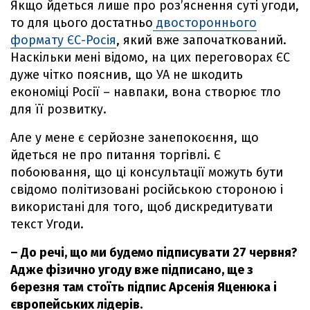
Якщо йдеться лише про роз’яснення суті угоди,
то для цього достатньо
двостороннього
формату ЄС-Росія
, який вже започаткований.
Наскільки мені відомо, на цих переговорах ЄС
дуже чітко пояснив, що УА не шкодить
економіці Росії – навпаки, вона створює тло
для її розвитку.
Але у мене є серйозне занепокоєння, що
йдеться не про питання торгівлі. Є
побоювання, що ці консультації можуть бути
свідомо політизовані російською стороною і
використані для того, щоб дискредитувати
текст Угоди.
– До речі, що ми будемо підписувати 27 червня?
Адже фізично угоду вже підписано, ще з
березня там стоїть підпис Арсенія Яценюка і
європейських лідерів.