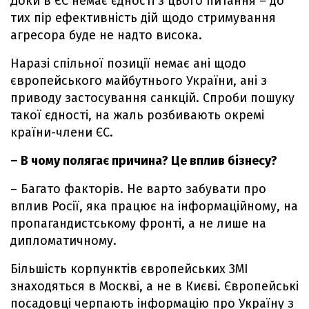
Доки в ЄС немає єдності з цього питання – до
тих пір ефективність дій щодо стримування
агресора буде не надто висока.
Наразі спільної позиції немає ані щодо
європейського майбутнього України, ані з
приводу застосування санкцій. Спроби пошуку
такої єдності, на жаль розбивають окремі
країни-члени ЄС.
– В чому полягає причина? Це вплив бізнесу?
– Багато факторів. Не варто забувати про
вплив Росії, яка працює на інформаційному, на
пропагандистському фронті, а не лише на
дипломатичному.
Більшість корпунктів європейських ЗМІ
знаходяться в Москві, а не в Києві. Європейські
посадовці черпають інформацію про Україну з