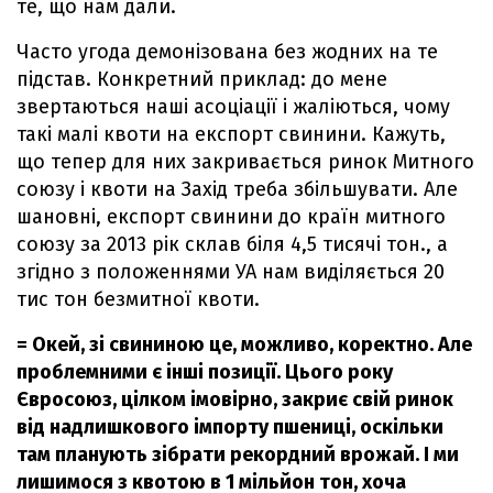
те, що нам дали.
Часто угода демонізована без жодних на те
підстав. Конкретний приклад: до мене
звертаються наші асоціації і жаліються, чому
такі малі квоти на експорт свинини. Кажуть,
що тепер для них закривається ринок Митного
союзу і квоти на Захід треба збільшувати. Але
шановні, експорт свинини до країн митного
союзу за 2013 рік склав біля 4,5 тисячі тон., а
згідно з положеннями УА нам виділяється 20
тис тон безмитної квоти.
= Окей, зі свининою це, можливо, коректно. Але
проблемними є інші позиції. Цього року
Євросоюз, цілком імовірно, закриє свій ринок
від надлишкового імпорту пшениці, оскільки
там планують зібрати рекордний врожай. І ми
лишимося з квотою в 1 мільйон тон, хоча