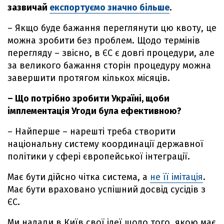
зазвичай
експортуємо значно більше
.
– Якщо буде бажання переглянути цю квоту, це
можна зробити без проблем. Щодо термінів
перегляду – звісно, в ЄС є довгі процедури, але
за великого бажання сторін процедуру можна
завершити протягом кількох місяців.
– Що потрібно зробити Україні, щоби
імплементація Угоди була ефективною?
– Найперше – нарешті треба створити
національну систему координації державної
політики у сфері європейської інтеграції.
Має бути дійсно чітка система, а
не її імітація
.
Має бути враховано успішний досвід сусідів з
ЄС.
Ми надали в Київ свої ідеї щодо того, якою має