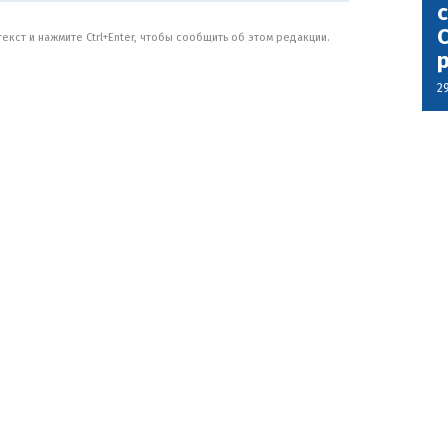
с
С
кст и нажмите Ctrl+Enter, чтобы сообщить об этом редакции.
2