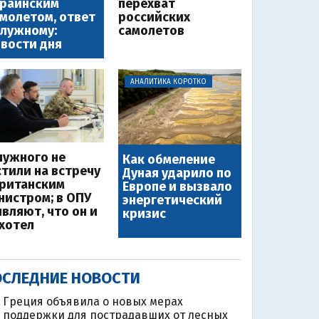
краинским
перехват
молетом, ответ
российских
лужному:
самолетов
вости дня
АНАЛИТИКА КОРОТКО
лужного не
Как обмеление
стили на встречу
Дуная ударило по
британским
Европе и вызвало
нистром; в ОПУ
энергетический
являют, что он и
кризис
 хотел
СЛЕДНИЕ НОВОСТИ
Греция объявила о новых мерах
поддержки для пострадавших от лесных