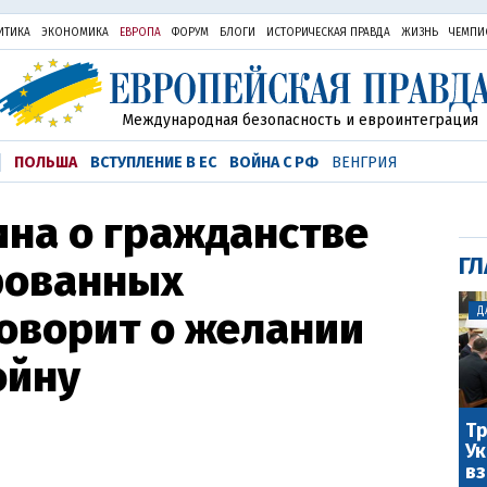
ИТИКА
ЭКОНОМИКА
ЕВРОПА
ФОРУМ
БЛОГИ
ИСТОРИЧЕСКАЯ ПРАВДА
ЖИЗНЬ
ЧЕМПИ
Международная безопасность и евроинтеграция
ПОЛЬША
ВСТУПЛЕНИЕ В ЕС
ВОЙНА С РФ
ВЕНГРИЯ
ина о гражданстве
ГЛ
рованных
оворит о желании
Д
ойну
Тр
Ук
вз