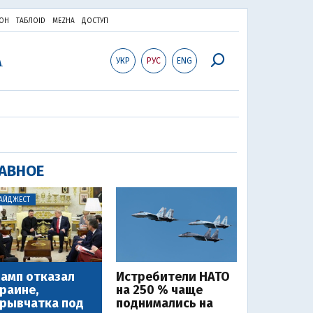
ОН
ТАБЛОID
MEZHA
ДОСТУП
УКР
РУС
ENG
АВНОЕ
АЙДЖЕСТ
амп отказал
Истребители НАТО
раине,
на 250 % чаще
рывчатка под
поднимались на