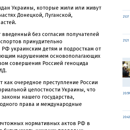
ждан Украины, которые жили или живут
астях Донецкой, Луганской,
21:37
астей.
 введенный без согласия получателей
аспортов принудительно
21:21
РФ украинским детям и подросткам от
вопиющим нарушением основополагающих
вом совершения Россией геноцида
ИД.
т как очередное преступление России
ориальной целостности Украины, что
20:59
 законы нашего государства,
одного права и международные
20:43
ничтожных нормативных актов РФ в