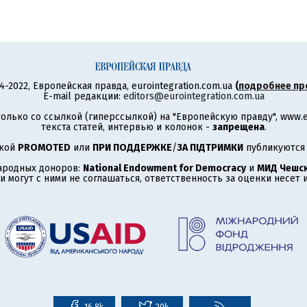
4-2022, Европейская правда, eurointegration.com.ua
(
подробнее пр
E-mail редакции:
editors@eurointegration.com.ua
олько со ссылкой (гиперссылкой) на "Европейскую правду", www.eu
текста статей, интервью и колонок -
запрещена
.
ткой
PROMOTED
или
ПРИ ПОДДЕРЖКЕ
/
ЗА ПІДТРИМКИ
публикуются 
ародных доноров:
National Endowment for Democracy
и
МИД Чешск
 могут с ними не соглашаться, ответственность за оценки несет