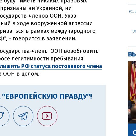
е будут иметь никаких правовых
 признаны ни Украиной, ни
20:35
сударств-членов ООН. Указ
ний в ходе вооруженной агрессии
триваться в рамках международного
В
", - говорится в заявлении.
государства-члены ООН возобновить
ВЫ
росе легитимности пребывания
лишить РФ статуса постоянного члена
з ООН в целом.
 "ЕВРОПЕЙСКУЮ ПРАВДУ"!
С