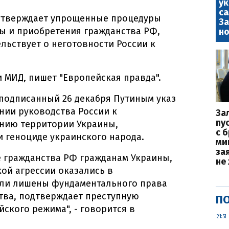
у
са
 утверждает упрощенные процедуры
За
ы и приобретения гражданства РФ,
но
льствует о неготовности России к
и МИД, пишет "Европейская правда".
 подписанный 26 декабря Путиным указ
ении руководства России к
За
пу
нию территории Украины,
с 
 геноциде украинского народа.
ми
за
 гражданства РФ гражданам Украины,
не
кой агрессии оказались в
ыли лишены фундаментального права
тва, подтверждает преступную
ПО
ского режима", - говорится в
21:51