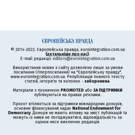
© 2014-2022, Європейська правда, eurointegration.com.ua
(
детальніше про нас
)
.
E-mail редакції:
editors@eurointegration.com.ua
Використання новин з сайту дозволено лише за умови
посилання (гіперпосилання) на "Європейську правду",
www.eurointegration.com.ua. Републікація повного тексту
статей, інтерв'ю та колонок -
заборонена
.
Матеріали з позначкою
PROMOTED
або
ЗА ПІДТРИМКИ
публікуються на правах реклами.
Проєкт втілюється за підтримки міжнародних донорів,
основне фінансування надає
National Endowment for
Democracy
. Донори не мають впливу на зміст публікацій та
можуть із ними не погоджуватися, відповідальність за
оцінки несе виключно редакція.