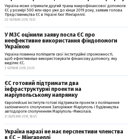
Україна може отримати другий транш макрофінансової допомоги
ЄС у розмірі 500 млн євро уже до кінця 2019 року, заявив голова
Представництва ЄС в Україні Хюг Мінгареллі.
20 ЧЕРВНЯ 2019, 15:13
У МЗС оцінили заяву посла ЄС про
неефективне використання фіндопомоги
Україною
Україна повинна поліпшити свої інституційні спроможності,
щоб ефективніше використовувати фінансову допомогу, яку
виділяє ЄС.
3 ЧЕРВНЯ 2019, 20:35
ЄС готовий підтримати два
інфраструктурні проекти на
маріупольському напрямку
Європейські інститути готові підтримати проекти з поліпшення
залізничного сполучення Запоріжжя-Маріуполь і будівництва
автодороги сполученням Маріуполь-Миколаїв.
21 БЕРЕЗНЯ 2019, 18:05
Україна наразі не має перспективи членства
в ЄC – Мінгареллі