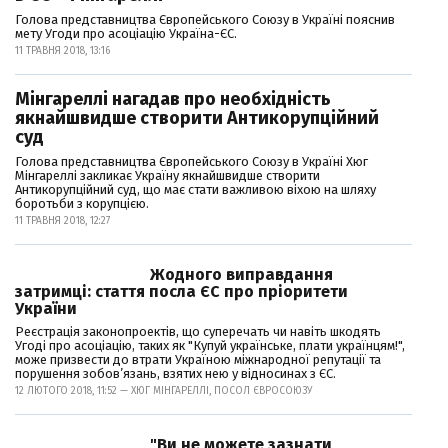
Голова представництва Європейського Союзу в Україні пояснив
мету Угоди про асоціацію Україна-ЄС.
11 ТРАВНЯ 2018, 13:16
Мінгареллі нагадав про необхідність
якнайшвидше створити Антикорупційний
суд
Голова представництва Європейського Союзу в Україні Хюг
Мінгареллі закликає Україну якнайшвидше створити
Антикорупційний суд, що має стати важливою віхою на шляху
боротьби з корупцією.
11 ТРАВНЯ 2018, 12:27
Жодного виправдання
затримці: стаття посла ЄС про пріоритети
України
Реєстрація законопроектів, що суперечать чи навіть шкодять
Угоді про асоціацію, таких як "Купуй українське, плати українцям!",
може призвести до втрати Україною міжнародної репутації та
порушення зобов’язань, взятих нею у відносинах з ЄС.
12 ЛЮТОГО 2018, 11:52 — ХЮГ МІНГАРЕЛЛІ, ПОСОЛ ЄВРОСОЮЗУ
"Ви не можете зазнати