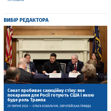
УСІ НОВИНИ
ВИБІР РЕДАКТОРА
Сенат пробиває санкційну стіну: яке
покарання для Росії готують США і якою
буде роль Трампа
29 ЛИПНЯ 2026 —
ОЛЬГА КОВАЛЬЧУК
, ЄВРОПЕЙСЬКА ПРАВДА