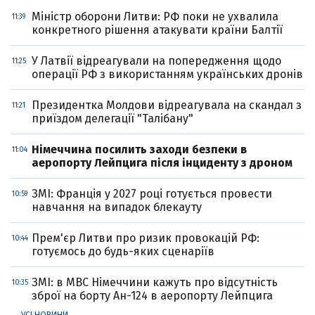
Міністр оборони Литви: РФ поки не ухвалила
11:39
конкретного рішення атакувати країни Балтії
У Латвії відреагували на попередження щодо
11:25
операції РФ з використанням українських дронів
Президентка Молдови відреагувала на скандал з
11:21
приїздом делегації "Талібану"
Німеччина посилить заходи безпеки в
11:04
аеропорту Лейпцига після інциденту з дроном
ЗМІ: Франція у 2027 році готується провести
10:59
навчання на випадок блекауту
Прем'єр Литви про ризик провокацій РФ:
10:44
готуємось до будь-яких сценаріїв
ЗМІ: в МВС Німеччини кажуть про відсутність
10:35
зброї на борту Ан-124 в аеропорту Лейпцига