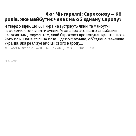
Хюг Мінгареллі: Євросоюзу – 60
років. Яке майбутнє чекає на об'єднану Європу?
Я твердо вірю, що ЄС і Україна зустрінуть чинні та майбутні
проблеми, стоячи пліч-о-пліч. Угода про асоціацію є найбільш
всеосяжним документом, який Євросоюз пропонував країні з-поза
його меж. Наша спільна мета – демократична, об’єднана, заможна
Україна, яка реалізує амбіції свого народу...
24 БЕРЕЗНЯ 2017, 16:15 — ХЮГ МІНГАРЕЛЛІ, ПОСОЛ ЄВРОСОЮЗУ
РЕКЛАМА: