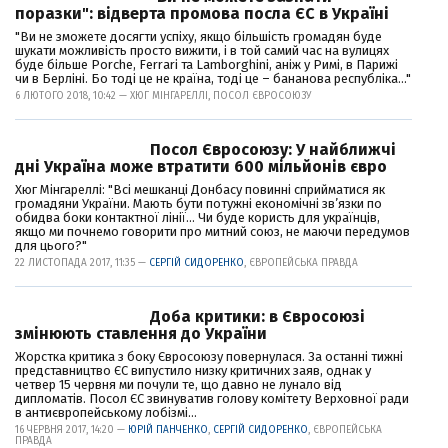
поразки": відверта промова посла ЄС в Україні
"Ви не зможете досягти успіху, якщо більшість громадян буде
шукати можливість просто вижити, і в той самий час на вулицях
буде більше Porche, Ferrari та Lamborghini, аніж у Римі, в Парижі
чи в Берліні. Бо тоді це не країна, тоді це – бананова республіка..."
6 ЛЮТОГО 2018, 10:42 — ХЮГ МІНГАРЕЛЛІ, ПОСОЛ ЄВРОСОЮЗУ
Посол Євросоюзу: У найближчі
дні Україна може втратити 600 мільйонів євро
Хюг Мінгареллі: "Всі мешканці Донбасу повинні сприйматися як
громадяни України. Мають бути потужні економічні зв’язки по
обидва боки контактної лінії... Чи буде користь для українців,
якщо ми почнемо говорити про митний союз, не маючи передумов
для цього?"
22 ЛИСТОПАДА 2017, 11:35 —
СЕРГІЙ СИДОРЕНКО
, ЄВРОПЕЙСЬКА ПРАВДА
Доба критики: в Євросоюзі
змінюють ставлення до України
Жорстка критика з боку Євросоюзу повернулася. За останні тижні
представництво ЄС випустило низку критичних заяв, однак у
четвер 15 червня ми почули те, що давно не лунало від
дипломатів. Посол ЄС звинуватив голову комітету Верховної ради
в антиєвропейському лобізмі...
16 ЧЕРВНЯ 2017, 14:20 —
ЮРІЙ ПАНЧЕНКО
,
СЕРГІЙ СИДОРЕНКО
, ЄВРОПЕЙСЬКА
ПРАВДА