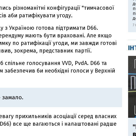
д
сь різноманітні конфігурації "тимчасової
п
п
сів аби ратифікувати угоду.
д
7 
у з Україною готова підтримати D66.
ерендуму мають бути враховані. Але якщо
ку по ратифікації угоди, ми завжди готові
ІН
явив, зокрема, представник партії.
 спільне голосування VVD, PvdA. D66 та
м забезпечив би необхідні голоси у Верхній
 замало.
евагу прихильників асоціації серед власних
 D66) все ще вагаються і налаштовані радше
"
в