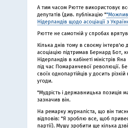
А тим часом Рютте використовує все
депутатів (див. публікацію "
"Можливі
Нідерландів щодо асоціації з Украї
Рютте не самотній у спробах врятув
Кілька днів тому в своєму інтерв'ю 
асоціацію підтримав Бернард Бот, 
Нідерландів в кабінеті міністрів Ян
під час Помаранчевої революції. Бе
своїх однопартійців у досить різкі
угоди.
"Мудрість і державницька позиція ма
зазначив він.
На ремарку журналіста, що він тисн
відповів: "Я зроблю все, щоб приве
партії). Мушу зробити ще кілька дзві