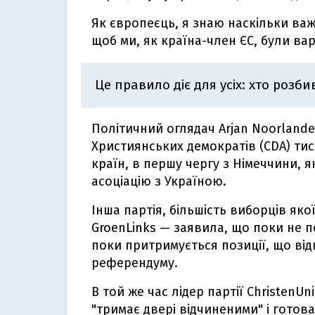
Як європеєць, я знаю наскільки важ
щоб ми, як країна-член ЄС, були вар
Це правило діє для усіх: хто розбив
Політичний оглядач Arjan Noorlande
Християнських демократів (CDA) тис
країн, в першу чергу з Німеччини, 
асоціацію з Україною.
Інша партія, більшість виборців яко
GroenLinks — заявила, що поки не п
поки притримується позиції, що від
референдуму.
В той же час лідер партії ChristenUn
"тримає двері відчиненими" і готов