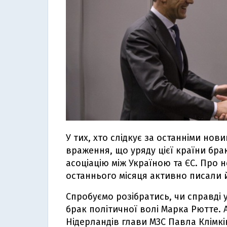
У тих, хто слідкує за останніми нов
враження, що уряду цієї країни брак
асоціацію між Україною та ЄС. Про 
останнього місяця активно писали й
Спробуємо розібратись, чи справді 
брак політичної волі Марка Рютте. А
Нідерландів глави МЗС Павла Клімкі