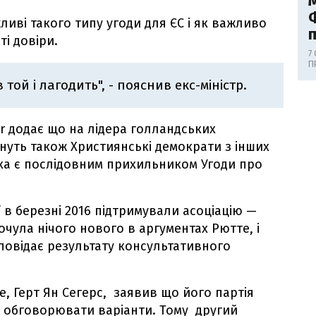
М
Ф
ливі такого типу угоди для ЄС і як важливо
ті довіри.
7
П
 той і лагодить", - пояснив екс-міністр.
r додає що на лідера голландських
нуть також Християнські демократи з інших
яка є послідовним прихильником Угоди про
ї в березні 2016 підтримували асоціацію —
очула нічого нового в аргументах Рютте, і
повідає результату консультативного
ie, Герт Ян Сегерс, заявив що його партія
а обговорювати варіанти. Тому другий