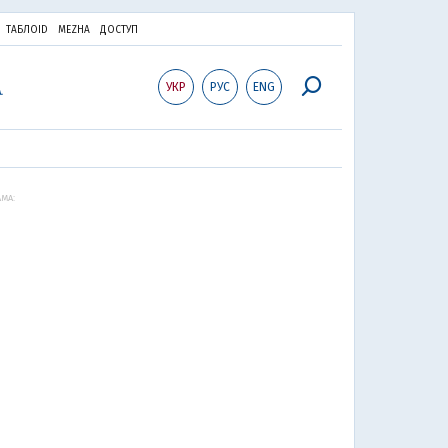
ТАБЛОID
MEZHA
ДОСТУП
УКР
РУС
ENG
МА: