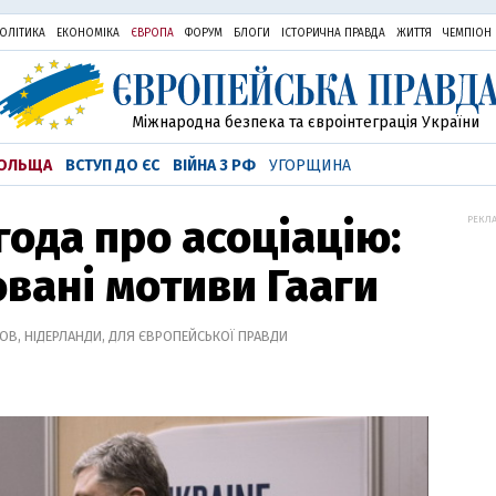
ОЛІТИКА
ЕКОНОМІКА
ЄВРОПА
ФОРУМ
БЛОГИ
ІСТОРИЧНА ПРАВДА
ЖИТТЯ
ЧЕМПІОН
Міжнародна безпека та євроінтеграція України
ОЛЬЩА
ВСТУП ДО ЄС
ВІЙНА З РФ
УГОРЩИНА
года про асоціацію:
РЕКЛА
овані мотиви Гааги
ЛОВ, НІДЕРЛАНДИ, ДЛЯ ЄВРОПЕЙСЬКОЇ ПРАВДИ