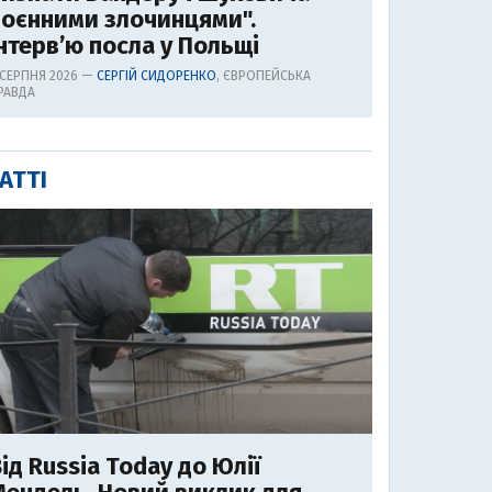
воєнними злочинцями".
нтерв’ю посла у Польщі
 СЕРПНЯ 2026 —
СЕРГІЙ СИДОРЕНКО
, ЄВРОПЕЙСЬКА
РАВДА
АТТІ
ід Russia Today до Юлії