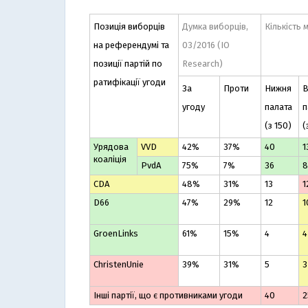
Позиція виборців
Думка виборців,
Кількість 
на референдумі та
03/2016 (IO
позиції партій по
Research)
ратифікації угоди
За
Проти
Нижня
В
угоду
палата
п
(з 150)
(
Урядова
VVD
42%
37%
40
1
коаліція
PvdA
75%
7%
36
8
CDA
48%
31%
13
1
D66
47%
29%
12
1
GroenLinks
61%
15%
4
4
ChristenUnie
39%
31%
5
3
Інші партії, що є противниками угоди
40
2