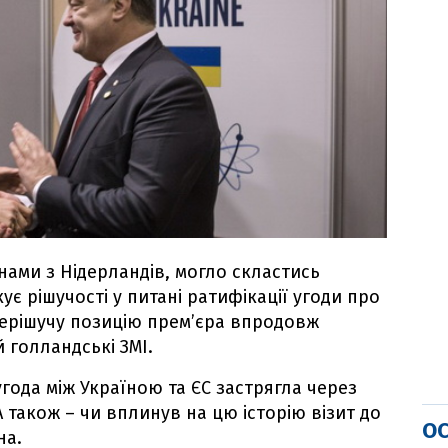
инами з Нідерландів, могло скластись
ує рішучості у питані ратифікації угоди про
нерішучу позицію прем’єра впродовж
 голландські ЗМІ.
угода між Україною та ЄС застрягла через
 також – чи вплинув на цю історію візит до
ОС
на.