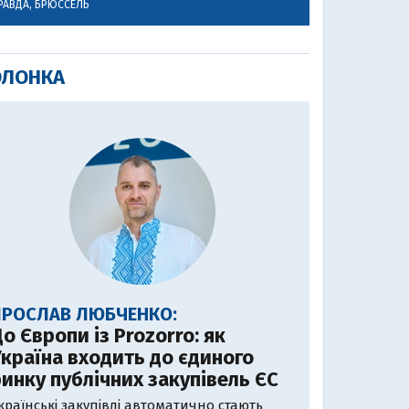
РАВДА, БРЮССЕЛЬ
ОЛОНКА
ЯРОСЛАВ ЛЮБЧЕНКО:
о Європи із Prozorro: як
країна входить до єдиного
инку публічних закупівель ЄС
країнські закупівлі автоматично стають