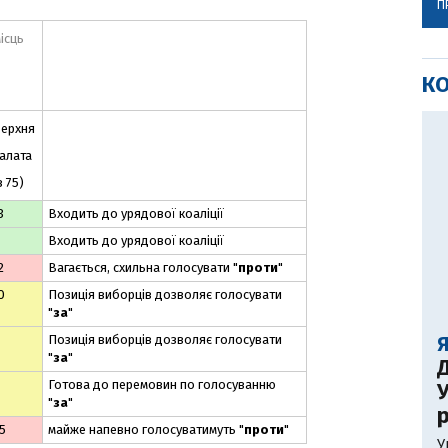
П
місць
К
ерхня
алата
з 75)
3
Входить до урядової коаліції
Входить до урядової коаліції
2
Вагається, схильна голосувати "
проти
"
0
Позиція виборців дозволяє голосувати
"
за
"
Позиція виборців дозволяє голосувати
"
за
"
Д
Готова до перемовин по голосуванню
У
"
за
"
р
5
майже напевно голосуватимуть "
проти
"
У