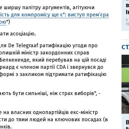
 ширшу палітру аргументів, агітуючи
І
сть для компромісу ще є": виступ прем’єра
6
ною
")
П
ати асоціацію.
для De Telegraaf ратифікацію угоди про
СТ
колишній міністр закордонних справ
а Белкененде, який перебував на цій посаді
рнард є членом партії CDA і звернувся до
й формі з закликом підтримати ратифікацію
ють бути сильніші, ніж страх виборів", -
е на власних однопартійців екс-міністр
сти до тями людей на ключових посадах (в
В
нків.