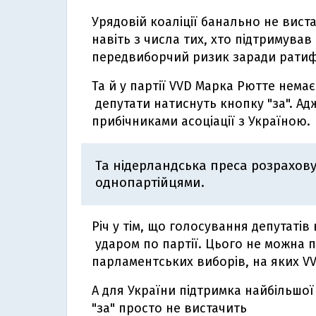
Урядовій коаліції банально не виста
навіть з числа тих, хто підтримував 
передвиборчий ризик заради ратифі
Та й у партії VVD Марка Рютте немає
депутати натиснуть кнопку "за". Ад
прибічниками асоціації з Україною.
Та нідерландська преса розрахову
однопартійцями.
Річ у тім, що голосування депутатів
ударом по партії. Цього не можна 
парламентських виборів, на яких VV
А для України підтримка найбільшої 
"за" просто не вистачить