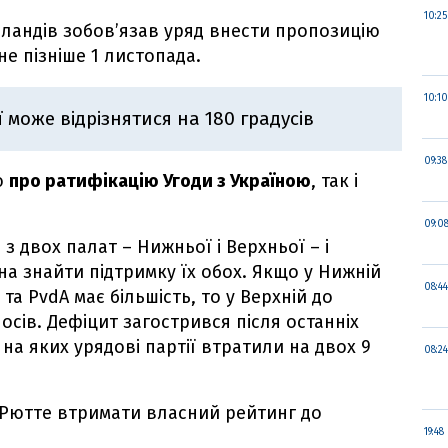
10:25
рландів зобов’язав уряд внести пропозицію
не пізніше 1 листопада.
10:10
 може відрізнятися на 180 градусів
09:38
ю
про ратифікацію Угоди з Україною
, так і
09:0
з двох палат – Нижньої і Верхньої – і
а знайти підтримку їх обох. Якщо у Нижній
08:44
 та PvdA має більшість, то у Верхній до
лосів. Дефіцит загострився після останніх
, на яких урядові партії втратили на двох 9
08:24
 Рютте втримати власний рейтинг до
19:48