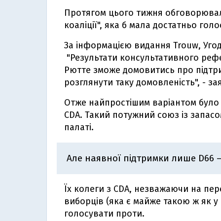
Протягом цього тижня обговорювали
коаліції", яка б мала достатньо голо
За інформацією видання Trоuw, Угод
"Результати консультативного реф
Рютте зможе домовитись про підтрим
розглянути таку домовленість", - за
Отже найпростішим варіантом було б
CDA. Такий потужний союз із запасо
палаті.
Але наявної підтримки лише D66 –
Їх колеги з CDA, незважаючи на пер
виборців (яка є майже такою ж як у
голосувати проти.