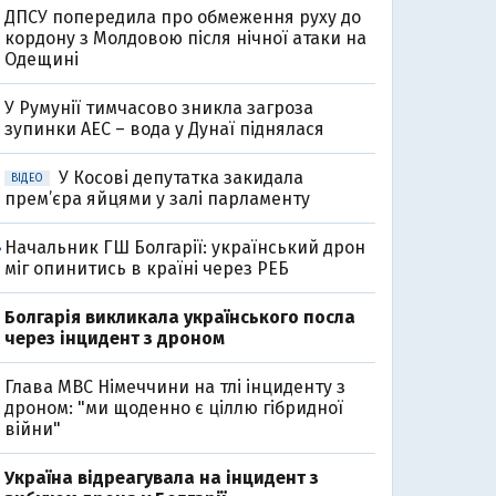
ДПСУ попередила про обмеження руху до
кордону з Молдовою після нічної атаки на
Одещині
У Румунії тимчасово зникла загроза
зупинки АЕС – вода у Дунаї піднялася
У Косові депутатка закидала
ВІДЕО
прем’єра яйцями у залі парламенту
Начальник ГШ Болгарії: український дрон
8
міг опинитись в країні через РЕБ
Болгарія викликала українського посла
через інцидент з дроном
Глава МВС Німеччини на тлі інциденту з
дроном: "ми щоденно є ціллю гібридної
війни"
Україна відреагувала на інцидент з