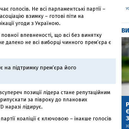
чає голосів. Не всі парламентські партії –
У
асоціацію взимку – готові піти на
кації угоди з Україною.
ВИ
 повної впевненості, що всі без винятку
же далеко не всі виборці чинного прем’єра є
є на підтримку прем’єра його
 всупереч позиції лідера стане репутаційним
припускати за півроку до планових
Р
D наразі лідирує.
Є
З
партії коаліції є ключовою – інакше голосів
3