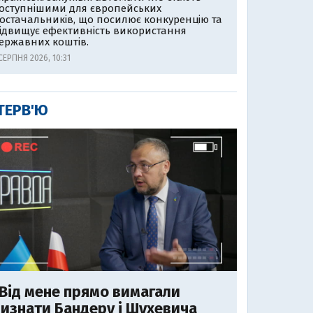
оступнішими для європейських
остачальників, що посилює конкуренцію та
ідвищує ефективність використання
ержавних коштів.
СЕРПНЯ 2026, 10:31
ТЕРВ'Ю
Від мене прямо вимагали
изнати Бандеру і Шухевича