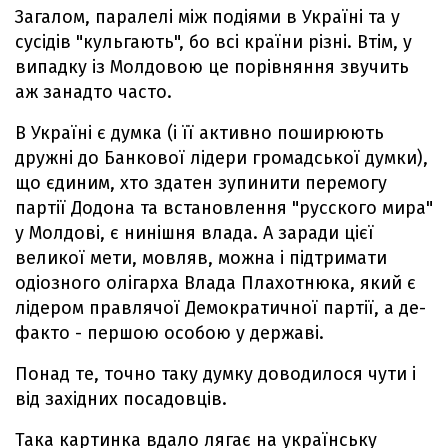
Загалом, паралелі між подіями в Україні та у
сусідів "кульгають", бо всі країни різні. Втім, у
випадку із Молдовою це порівняння звучить
аж занадто часто.
В Україні є думка (і її активно поширюють
дружні до Банкової лідери громадської думки),
що єдиним, хто здатен зупинити перемогу
партії Додона та встановлення "русского мира"
у Молдові, є нинішня влада. А заради цієї
великої мети, мовляв, можна і підтримати
одіозного олігарха Влада Плахотнюка, який є
лідером правлячої Демократичної партії, а де-
факто - першою особою у державі.
Понад те, точно таку думку доводилося чути і
від західних посадовців.
Така картинка вдало лягає на українську