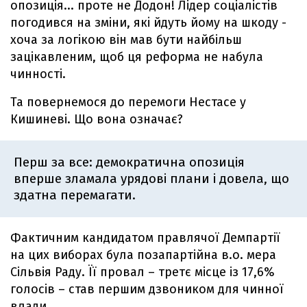
опозиція... проте не Додон! Лідер соціалістів
погодився на зміни, якi йдуть йому на шкоду -
хоча за логікою він мав бути найбільш
зацікавленим, щоб ця реформа не набула
чинності.
Та повернемося до перемоги Нестасе у
Кишиневі. Що вона означає?
Перш за все: демократична опозиція
вперше зламала урядові плани і довела, що
здатна перемагати.
Фактичним кандидатом правлячої Демпартії
на цих виборах була позапартійна в.о. мера
Сільвія Раду. Її провал – третє місце із 17,6%
голосів – став першим дзвоником для чинної
влади.