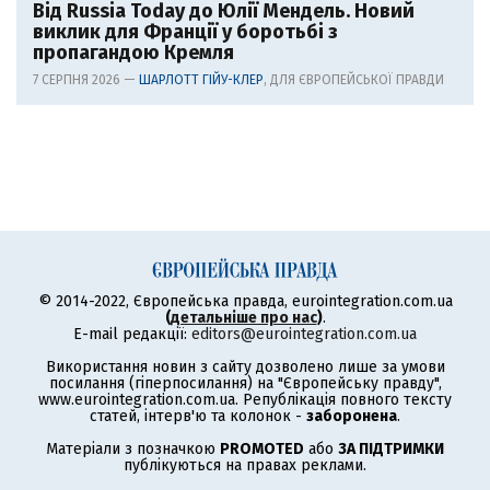
Від Russia Today до Юлії Мендель. Новий
виклик для Франції у боротьбі з
пропагандою Кремля
7 СЕРПНЯ 2026 —
ШАРЛОТТ ГІЙУ-КЛЕР
, ДЛЯ ЄВРОПЕЙСЬКОЇ ПРАВДИ
© 2014-2022, Європейська правда, eurointegration.com.ua
(
детальніше про нас
)
.
E-mail редакції:
editors@eurointegration.com.ua
Використання новин з сайту дозволено лише за умови
посилання (гіперпосилання) на "Європейську правду",
www.eurointegration.com.ua. Републікація повного тексту
статей, інтерв'ю та колонок -
заборонена
.
Матеріали з позначкою
PROMOTED
або
ЗА ПІДТРИМКИ
публікуються на правах реклами.