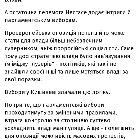
А остаточна перемога Нестасе додає інтриги й
парламентським виборам.
Проєвропейська опозиція потенційно може
стати для влади бiльш небезпечним
суперником, аніж проросійські соціалісти. Саме
тому досі стратегією влади було нав’язування
їм іміджу "лузерів" - політиків, які так і не
знайшли своєї ніші та лише мстяться владі за
свої поразки.
Вибори у Кишиневі зламали цю логіку.
Попри те, що парламентські вибори
проходитимуть за зміненими правилами,
втрата контролю за столицею суттєво
ускладнить владі маніпуляції. А ще - полегшить
для опозиції можливість масових протестів,