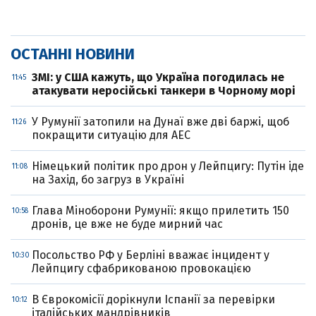
ОСТАННІ НОВИНИ
ЗМІ: у США кажуть, що Україна погодилась не
11:45
атакувати неросійські танкери в Чорному морі
У Румунії затопили на Дунаї вже дві баржі, щоб
11:26
покращити ситуацію для АЕС
Німецький політик про дрон у Лейпцигу: Путін іде
11:08
на Захід, бо загруз в Україні
Глава Міноборони Румунії: якщо прилетить 150
10:58
дронів, це вже не буде мирний час
Посольство РФ у Берліні вважає інцидент у
10:30
Лейпцигу сфабрикованою провокацією
В Єврокомісії дорікнули Іспанії за перевірки
10:12
італійських мандрівників