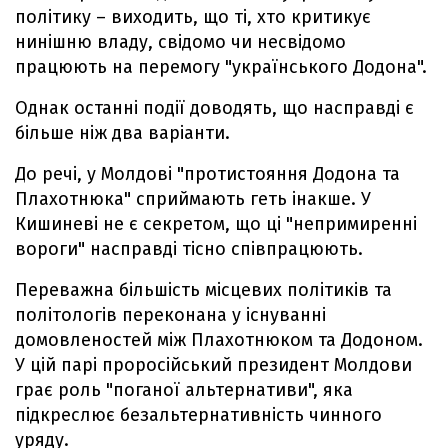
політику – виходить, що ті, хто критикує
нинішню владу, свідомо чи несвідомо
працюють на перемогу "українського Додона".
Однак останні події доводять, що насправді є
більше ніж два варіанти.
До речі, у Молдові "протистояння Додона та
Плахотнюка" сприймають геть інакше. У
Кишиневі не є секретом, що ці "непримиренні
вороги" насправді тісно співпрацюють.
Переважна більшість місцевих політиків та
політологів переконана у існуванні
домовленостей між Плахотнюком та Додоном.
У цій парі проросійський президент Молдови
грає роль "поганої альтернативи", яка
підкреслює безальтернативність чинного
уряду.