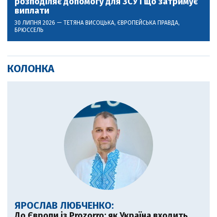
розподіляє допомогу для ЗСУ і що затримує
виплати
30 ЛИПНЯ 2026 —
ТЕТЯНА ВИСОЦЬКА
, ЄВРОПЕЙСЬКА ПРАВДА,
БРЮССЕЛЬ
КОЛОНКА
ЯРОСЛАВ ЛЮБЧЕНКО:
До Європи із Prozorro: як Україна входить