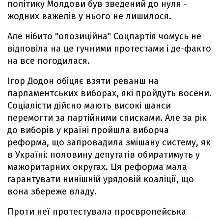
політику Молдови був зведений до нуля -
жодних важелів у нього не лишилося.
Але нібито "опозиційна" Соцпартія чомусь не
відповіла на це гучними протестами і де-факто
на все погодилася.
Ігор Додон обіцяє взяти реванш на
парламентських виборах, які пройдуть восени.
Соціалісти дійсно мають високі шанси
перемогти за партійними списками. Але за рік
до виборів у країні пройшла виборча
реформа, що запровадила змішану систему, як
в Україні: половину депутатів обиратимуть у
мажоритарних округах. Ця реформа мала
гарантувати нинішній урядовій коаліції, що
вона збереже владу.
Проти неї протестувала проєвропейська