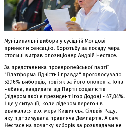
Муніципальні вибори у сусідній Молдові
принесли сенсацію. Боротьбу за посаду мера
столиці виграв опозиціонер Андрій Нестасе.
За представника проєвропейської партії
"Платформа Гідність і правда" проголосувало
52,16% виборців, тоді як за його опонента Іона
Чебана, кандидата від Партії соціалістів
(лідером якої є президент Ігор Додон) - 47,84%.
І це у ситуації, коли лідером перегонів
вважалася в.о. мера Кишинева Сільвія Раду,
яку підтримувала правляча Демпартія. А сам
Нестасе на початку виборів за розкладами не