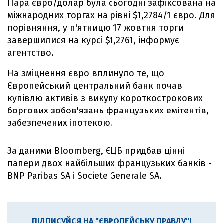
Пара євро/долар була сьогодні зафіксована на
міжнародних торгах на рівні $1,2784/1 євро. Для
порівняння, у п'ятницю 17 жовтня торги
завершилися на курсі $1,2761, інформує
агентство.
На зміцнення євро вплинуло те, що
Європейський центральний банк почав
купівлю активів з викупу короткострокових
боргових зобов'язань французьких емітентів,
забезпечених іпотекою.
За даними Bloomberg, ЄЦБ придбав цінні
папери двох найбільших французьких банків -
BNP Paribas SA і Societe Generale SA.
ПІДПИСУЙСЯ НА "ЄВРОПЕЙСЬКУ ПРАВДУ"!