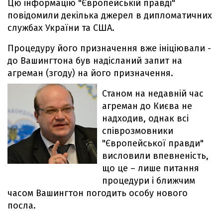
Цю інформацію "Європейській правді"
повідомили декілька джерел в дипломатичних
службах України та США.
Процедуру його призначення вже ініціювали -
до Вашингтона був надісланий запит на
агреман (згоду) на його призначення.
Станом на недавній час
агреман до Києва не
надходив, однак всі
співрозмовники
"Європейської правди"
висловили впевненість,
що це – лише питання
процедури і ближчим
часом Вашингтон погодить особу нового
посла.