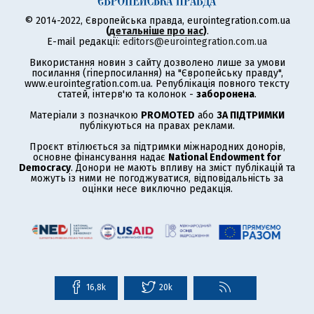
© 2014-2022, Європейська правда, eurointegration.com.ua
(
детальніше про нас
)
.
E-mail редакції:
editors@eurointegration.com.ua
Використання новин з сайту дозволено лише за умови
посилання (гіперпосилання) на "Європейську правду",
www.eurointegration.com.ua. Републікація повного тексту
статей, інтерв'ю та колонок -
заборонена
.
Матеріали з позначкою
PROMOTED
або
ЗА ПІДТРИМКИ
публікуються на правах реклами.
Проєкт втілюється за підтримки міжнародних донорів,
основне фінансування надає
National Endowment for
Democracy
. Донори не мають впливу на зміст публікацій та
можуть із ними не погоджуватися, відповідальність за
оцінки несе виключно редакція.
16,8k
20k