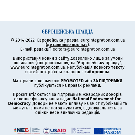
© 2014-2022, Європейська правда, eurointegration.com.ua
(
детальніше про нас
)
.
E-mail редакції:
editors@eurointegration.com.ua
Використання новин з сайту дозволено лише за умови
посилання (гіперпосилання) на "Європейську правду",
www.eurointegration.com.ua. Републікація повного тексту
статей, інтерв'ю та колонок -
заборонена
.
Матеріали з позначкою
PROMOTED
або
ЗА ПІДТРИМКИ
публікуються на правах реклами.
Проєкт втілюється за підтримки міжнародних донорів,
основне фінансування надає
National Endowment for
Democracy
. Донори не мають впливу на зміст публікацій та
можуть із ними не погоджуватися, відповідальність за
оцінки несе виключно редакція.