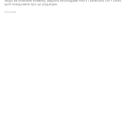
Якщо ви помітили помилку, виділіть необхідний текст і натисніть Ctrl + Enter,
щоб повідомити про це редакцію.
РЕКЛАМА: