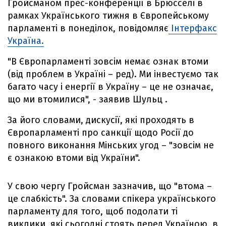
Гройсманом прес-конференції в Брюсселі в
рамках Українського тижня в Європейському
парламенті в понеділок, повідомляє
Інтерфакс
Україна.
"В Європарламенті зовсім немає ознак втоми
(від проблем в Україні – ред). Ми інвестуємо так
багато часу і енергії в Україну – це не означає,
що ми втомилися", - заявив Шульц .
За його словами, дискусії, які проходять в
Європарламенті про санкції щодо Росії до
повного виконання Мінських угод – "зовсім не
є ознакою втоми від України".
У свою чергу Гройсман зазначив, що "втома –
це слабкість". За словами спікера українського
парламенту для того, щоб подолати ті
виклики, які сьогодні стоять перед Україною, в