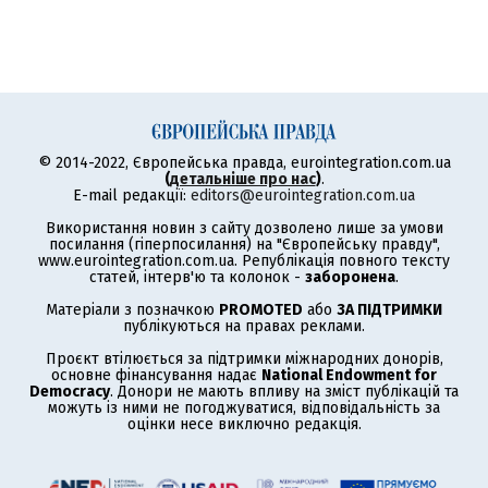
© 2014-2022, Європейська правда, eurointegration.com.ua
(
детальніше про нас
)
.
E-mail редакції:
editors@eurointegration.com.ua
Використання новин з сайту дозволено лише за умови
посилання (гіперпосилання) на "Європейську правду",
www.eurointegration.com.ua. Републікація повного тексту
статей, інтерв'ю та колонок -
заборонена
.
Матеріали з позначкою
PROMOTED
або
ЗА ПІДТРИМКИ
публікуються на правах реклами.
Проєкт втілюється за підтримки міжнародних донорів,
основне фінансування надає
National Endowment for
Democracy
. Донори не мають впливу на зміст публікацій та
можуть із ними не погоджуватися, відповідальність за
оцінки несе виключно редакція.