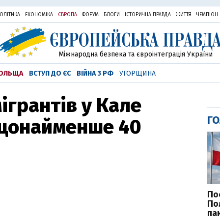
ОЛІТИКА
ЕКОНОМІКА
ЄВРОПА
ФОРУМ
БЛОГИ
ІСТОРИЧНА ПРАВДА
ЖИТТЯ
ЧЕМПІОН
Міжнародна безпека та євроінтеграція України
ОЛЬЩА
ВСТУП ДО ЄС
ВІЙНА З РФ
УГОРЩИНА
мігрантів у Кале
ГО
щонайменше 40
По
По
па