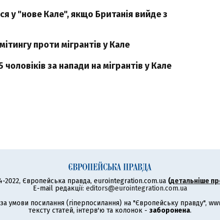
ся у "нове Кале", якщо Британія вийде з
мітингу проти мігрантів у Кале
 чоловіків за напади на мігрантів у Кале
4-2022, Європейська правда, eurointegration.com.ua
(
детальніше пр
E-mail редакції:
editors@eurointegration.com.ua
а умови посилання (гіперпосилання) на "Європейську правду", www.
тексту статей, інтерв'ю та колонок -
заборонена
.