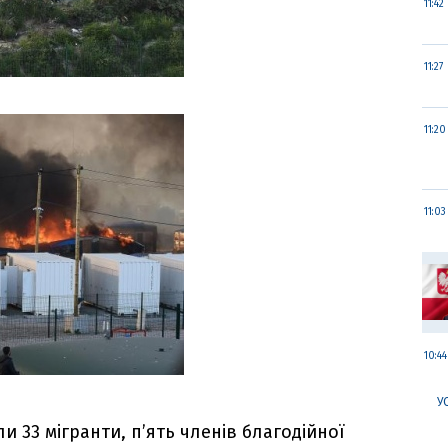
11:42
11:27
11:20
11:03
10:44
У
и 33 мігранти, п’ять членів благодійної