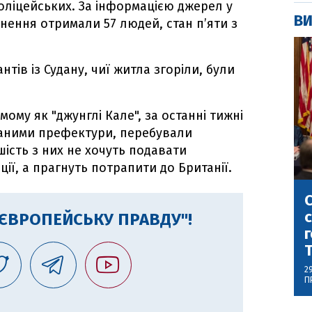
є поліцейських. За інформацією джерел у
ВИ
ення отримали 57 людей, стан п’яти з
антів із Судану, чиї житла згоріли, були
омому як "джунглі Кале", за останні тижні
 даними префектури, перебували
ьшість з них не хочуть подавати
ії, а прагнуть потрапити до Британії.
С
с
"ЄВРОПЕЙСЬКУ ПРАВДУ"!
г
2
П