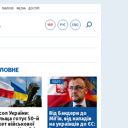
ТАБЛОID
MEZHA
ДОСТУП
УКР
РУС
ENG
ЛОВНЕ
ВІДЕО
сол України:
Від Бандери до
льща готує 50-й
МіГів, від нападів
кет військової
на українців до ЄС: