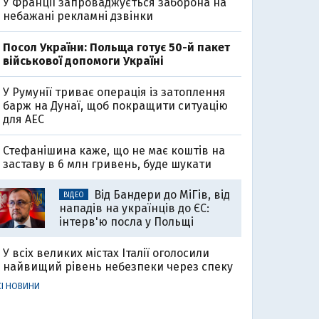
У Франції запроваджується заборона на
небажані рекламні дзвінки
Посол України: Польща готує 50-й пакет
військової допомоги Україні
У Румунії триває операція із затоплення
барж на Дунаї, щоб покращити ситуацію
для АЕС
Стефанішина каже, що не має коштів на
заставу в 6 млн гривень, буде шукати
Від Бандери до МіГів, від
ВІДЕО
нападів на українців до ЄС:
інтерв'ю посла у Польщі
У всіх великих містах Італії оголосили
найвищий рівень небезпеки через спеку
СІ НОВИНИ