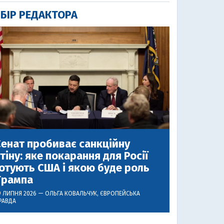
БІР РЕДАКТОРА
енат пробиває санкційну
тіну: яке покарання для Росії
отують США і якою буде роль
Трампа
9 ЛИПНЯ 2026 —
ОЛЬГА КОВАЛЬЧУК
, ЄВРОПЕЙСЬКА
РАВДА