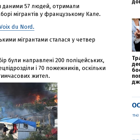
до
 даними 57 людей, отримали
борі мігрантів у французькому Кале.
Voix du Nord.
ськими мігрантами сталася у четвер
Тр
бір були направлені 200 поліцейських,
де
цпідрозділи і 70 пожежників, оскільки
бо
 тимчасових жител.
по
дж
ОС
11:43