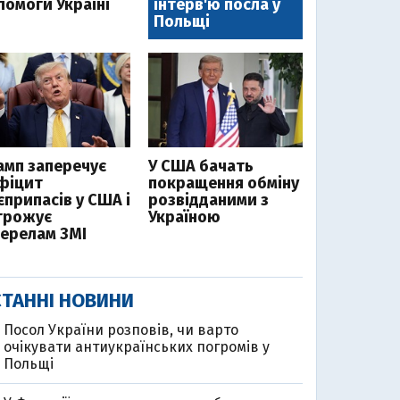
помоги Україні
інтерв'ю посла у
Польщі
амп заперечує
У США бачать
фіцит
покращення обміну
єприпасів у США і
розвідданими з
грожує
Україною
ерелам ЗМІ
ТАННІ НОВИНИ
Посол України розповів, чи варто
очікувати антиукраїнських погромів у
Польщі