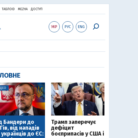
ТАБЛОID
MEZHA
ДОСТУП
УКР
РУС
ENG
ЛОВНЕ
ІДЕО
д Бандери до
Трамп заперечує
Гів, від нападів
дефіцит
 українців до ЄС:
боєприпасів у США і