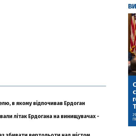
ВИ
С
с
г
елю, в якому відпочивав Ердоган
2
вали літак Ердогана на винищувачах -
П
аз збивати вертольоти над містом