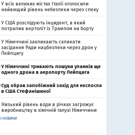
У всіх великих містах Італії оголосили
найвищий рівень небезпеки через спеку
У США розслідують інцидент, в який
потрапив вертоліт із Трампом на борту
У Німеччині закликають скликати
засідання Ради нацбезпеки через дрон у
Лейпцигу
У Німеччині тривають пошуки уламків ще
5
одного дрона в аеропорту Лейпцига
Суд обрав запобіжний захід для експосла
0
в США Стефанішиної
Низький рівень води в річках загрожує
виробництву в хімічній галузі Німеччини
СІ НОВИНИ