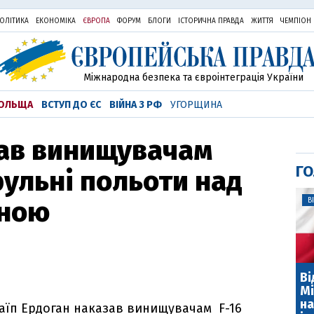
ОЛІТИКА
ЕКОНОМІКА
ЄВРОПА
ФОРУМ
БЛОГИ
ІСТОРИЧНА ПРАВДА
ЖИТТЯ
ЧЕМПІОН
Міжнародна безпека та євроінтеграція України
ОЛЬЩА
ВСТУП ДО ЄС
ВІЙНА З РФ
УГОРЩИНА
зав винищувачам
ГО
рульні польоти над
иною
В
Ві
Мі
на
аїп Ердоган наказав винищувачам F-16