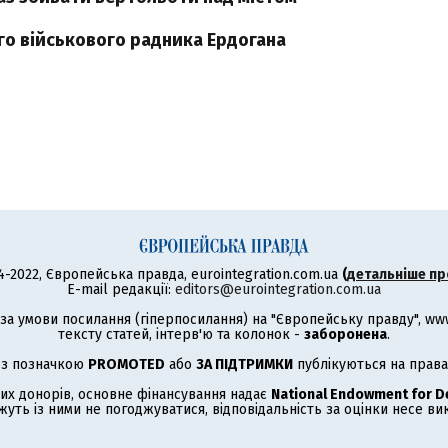
го військового радника Ердогана
4-2022, Європейська правда, eurointegration.com.ua
(
детальніше пр
E-mail редакції:
editors@eurointegration.com.ua
а умови посилання (гіперпосилання) на "Європейську правду", www.
тексту статей, інтерв'ю та колонок -
заборонена
.
 з позначкою
PROMOTED
або
ЗА ПІДТРИМКИ
публікуються на права
их донорів, основне фінансування надає
National Endowment for 
жуть із ними не погоджуватися, відповідальність за оцінки несе в