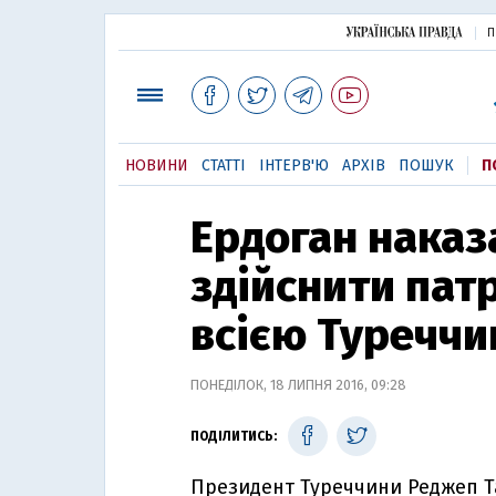
П
НОВИНИ
СТАТТІ
ІНТЕРВ'Ю
АРХІВ
ПОШУК
П
Ердоган нака
здійснити пат
всією Туречч
ПОНЕДІЛОК, 18 ЛИПНЯ 2016, 09:28
ПОДІЛИТИСЬ:
Президент Туреччини Реджеп Т