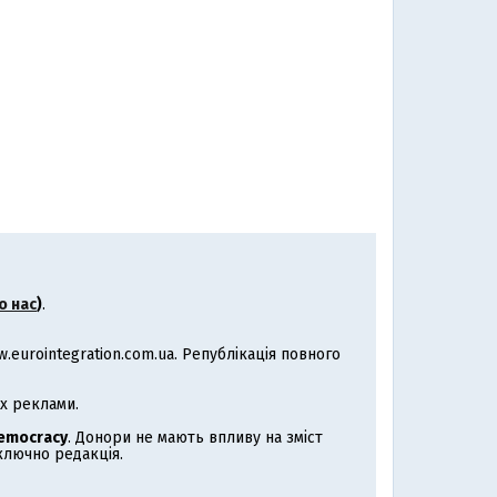
о нас
)
.
eurointegration.com.ua. Републікація повного
х реклами.
Democracy
. Донори не мають впливу на зміст
иключно редакція.