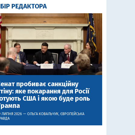
БІР РЕДАКТОРА
енат пробиває санкційну
тіну: яке покарання для Росії
отують США і якою буде роль
Трампа
9 ЛИПНЯ 2026 —
ОЛЬГА КОВАЛЬЧУК
, ЄВРОПЕЙСЬКА
РАВДА