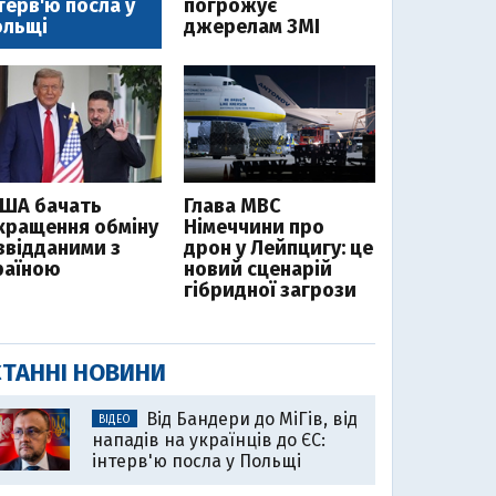
терв'ю посла у
погрожує
ольщі
джерелам ЗМІ
США бачать
Глава МВС
кращення обміну
Німеччини про
звідданими з
дрон у Лейпцигу: це
раїною
новий сценарій
гібридної загрози
ТАННІ НОВИНИ
Від Бандери до МіГів, від
ВІДЕО
нападів на українців до ЄС:
інтерв'ю посла у Польщі