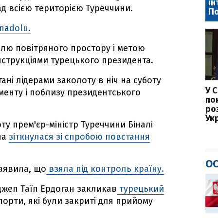
ін
д всією територією Туреччини.
П
nadolu.
лю повітряного простору і метою
інструкціями турецького президента.
ні лідерами заколоту в ніч на суботу
У 
аменту і поблизу президентського
по
ро
Ук
оту прем'єр-міністр Туреччини Біналі
на
зіткнулася зі спробою повстання
ОС
заявила, що
взяла під контроль країну.
джеп Таїп Ердоган закликав
турецький
порти, які були закриті для прийому