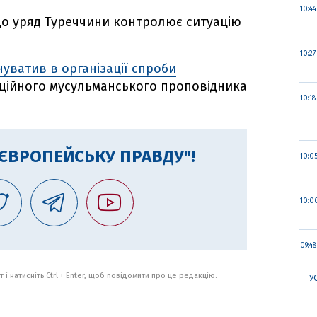
10:44
 що уряд Туреччини контролює ситуацію
10:27
уватив в організації спроби
ційного мусульманського проповідника
10:18
"ЄВРОПЕЙСЬКУ ПРАВДУ"!
10:0
10:0
09:48
 і натисніть Ctrl + Enter, щоб повідомити про це редакцію.
У