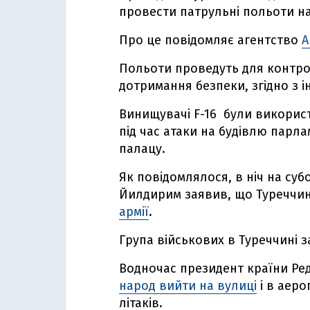
провести патрульні польоти на
Про це повідомляє агентство
A
Польоти проведуть для контро
дотримання безпеки, згідно з 
Винищувачі F-16 були використа
під час атаки на будівлю парл
палацу.
Як повідомлялося, в ніч на суб
Йилдирим заявив, що Туреччи
армії
.
Група військових в Туреччині 
Водночас президент країни Ре
народ вийти на вулиці
і в аеро
літаків.