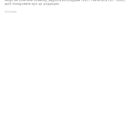
Якщо ви помітили помилку, виділіть необхідний текст і натисніть Ctrl + Enter,
щоб повідомити про це редакцію.
РЕКЛАМА: