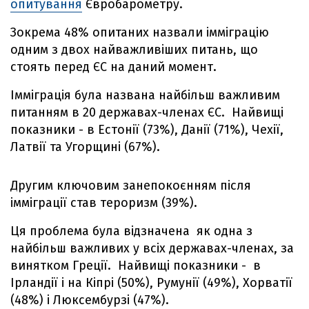
опитування
Євробарометру.
Зокрема 48% опитаних назвали імміграцію
одним з двох найважливіших питань, що
стоять перед ЄС на даний момент.
Імміграція була названа найбільш важливим
питанням в 20 державах-членах ЄС. Найвищі
показники - в Естонії (73%), Данії (71%), Чехії,
Латвії та Угорщині (67%).
Другим ключовим занепокоєнням після
імміграції став тероризм (39%).
Ця проблема була відзначена як одна з
найбільш важливих у всіх державах-членах, за
винятком Греції. Найвищі показники - в
Ірландії і на Кіпрі (50%), Румунії (49%), Хорватії
(48%) і Люксембурзі (47%).