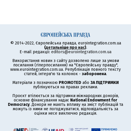
© 2014-2022, Європейська правда, eurointegration.com.ua
(
детальніше про нас
)
.
E-mail редакції:
editors@eurointegration.com.ua
Використання новин з сайту дозволено лише за умови
посилання (гіперпосилання) на "Європейську правду",
www.eurointegration.com.ua. Републікація повного тексту
статей, інтерв'ю та колонок -
заборонена
.
Матеріали з позначкою
PROMOTED
або
ЗА ПІДТРИМКИ
публікуються на правах реклами.
Проєкт втілюється за підтримки міжнародних донорів,
основне фінансування надає
National Endowment for
Democracy
. Донори не мають впливу на зміст публікацій та
можуть із ними не погоджуватися, відповідальність за
оцінки несе виключно редакція.