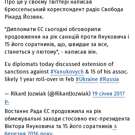
Про це у своєму Твіттері написав
брюссельський кореспондент радіо Свобода
Рікард Йозвяк.
"Дипломати ЄС сьогодні обговорили
продовження на рік санкцій проти Януковича і
15 його соратників, що, швидше за все,
станеться у лютому", - написав він.
Eu diplomats today discussed extension of
sanctions against
#Yanukovych
& 15 of his assoc.
likely 1 year roll-over in Feb
#Ukraine
#Russia
— Rikard Jozwiak (@RikardJozwiak)
19 січня 2017
р.
Востаннє Рада ЄС продовжила на рік
обмежувальні заходи стосовно екс-президента
Віктора Януковича та 15 його соратників
4
березня 2016 року.