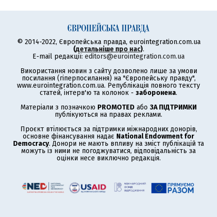
© 2014-2022, Європейська правда, eurointegration.com.ua
(
детальніше про нас
)
.
E-mail редакції:
editors@eurointegration.com.ua
Використання новин з сайту дозволено лише за умови
посилання (гіперпосилання) на "Європейську правду",
www.eurointegration.com.ua. Републікація повного тексту
статей, інтерв'ю та колонок -
заборонена
.
Матеріали з позначкою
PROMOTED
або
ЗА ПІДТРИМКИ
публікуються на правах реклами.
Проєкт втілюється за підтримки міжнародних донорів,
основне фінансування надає
National Endowment for
Democracy
. Донори не мають впливу на зміст публікацій та
можуть із ними не погоджуватися, відповідальність за
оцінки несе виключно редакція.