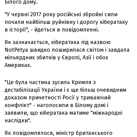
Білого дому.
"У червні 2017 року російські збройні сили
почали найбільш руйнівну і дорогу кібератаку
в історії", - йдеться в повідомленні.
Як зазначається, кібератака під назвою
NotPetya швидко поширилася світом і завдала
мільярдних збитків у Європі, Азії і обох
Америках.
"Це була частина зусиль Кремля з
дестабілізації України і є ще більш очевидним
доказом причетності Росії у триваючий
конфлікт" - наголосили в Білому домі і
заявили, що кібератака матиме "міжнародні
наслідки".
Як повідомлялося, міністр британського