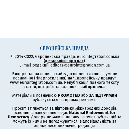
© 2014-2022, Європейська правда, eurointegration.com.ua
(
детальніше про нас
)
.
E-mail редакції:
editors@eurointegration.com.ua
Використання новин з сайту дозволено лише за умови
посилання (гіперпосилання) на "Європейську правду",
www.eurointegration.com.ua. Републікація повного тексту
статей, інтерв'ю та колонок -
заборонена
.
Матеріали з позначкою
PROMOTED
або
ЗА ПІДТРИМКИ
публікуються на правах реклами.
Проєкт втілюється за підтримки міжнародних донорів,
основне фінансування надає
National Endowment for
Democracy
. Донори не мають впливу на зміст публікацій та
можуть із ними не погоджуватися, відповідальність за
оцінки несе виключно редакція.