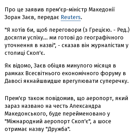
Про це заявив прем'єр-міністр Македонії
Зоран Заєв, передає
Reuters
.
"Я хотів би, щоб переговори (з Грецією. - Ред.)
досягли успіху... ми готові до географічного
уточнення в назві", - сказав він журналістам у
столиці Скоп'є.
Як відомо, Заєв обіцяв минулого місяця в
рамках Всесвітнього економічного форуму в
Давосі якнайшвидше врегулювати суперечку.
Прем'єр також повідомив, що аеропорт, який
зараз названо на честь Александра
Македонського, буде перейменовано у
"Міжнародний аеропорт Скоп'є", а шосе
отримає назву "Дружба".