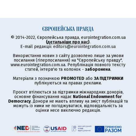
© 2014-2022, Європейська правда, eurointegration.com.ua
(
детальніше про нас
)
.
E-mail редакції:
editors@eurointegration.com.ua
Використання новин з сайту дозволено лише за умови
посилання (гіперпосилання) на "Європейську правду",
www.eurointegration.com.ua. Републікація повного тексту
статей, інтерв'ю та колонок -
заборонена
.
Матеріали з позначкою
PROMOTED
або
ЗА ПІДТРИМКИ
публікуються на правах реклами.
Проєкт втілюється за підтримки міжнародних донорів,
основне фінансування надає
National Endowment for
Democracy
. Донори не мають впливу на зміст публікацій та
можуть із ними не погоджуватися, відповідальність за
оцінки несе виключно редакція.