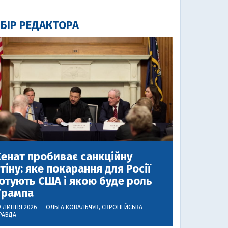
БІР РЕДАКТОРА
енат пробиває санкційну
тіну: яке покарання для Росії
отують США і якою буде роль
Трампа
9 ЛИПНЯ 2026 —
ОЛЬГА КОВАЛЬЧУК
, ЄВРОПЕЙСЬКА
РАВДА