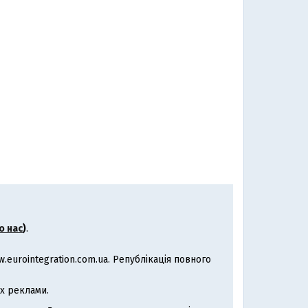
о нас
)
.
eurointegration.com.ua. Републікація повного
х реклами.