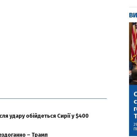
ВИ
С
с
г
сля удару обійдеться Сирії у $400
2
П
ездоганно – Трамп