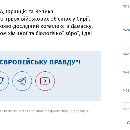
15:15
А, Франція та Велика
о трьох військових об’єктах у Сирії.
уково-дослідний комплекс в Дамаску,
15:08
 хімічної та біологічної зброї, і дві
14:47
"ЄВРОПЕЙСЬКУ ПРАВДУ"!
14:42
14:33
14:25
 і натисніть Ctrl + Enter, щоб повідомити про це редакцію.
У