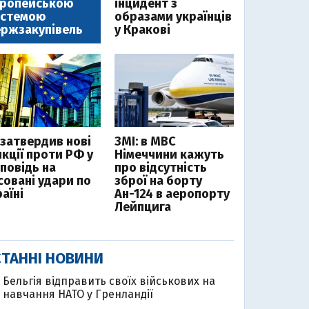
вропейською
інцидент з
истемою
образами українців
ржзакупівель
у Кракові
 затвердив нові
ЗМІ: в МВС
нкції проти РФ у
Німеччини кажуть
дповідь на
про відсутність
совані удари по
зброї на борту
аїні
Ан-124 в аеропорту
Лейпцига
ТАННІ НОВИНИ
Бельгія відправить своїх військових на
навчання НАТО у Гренландії