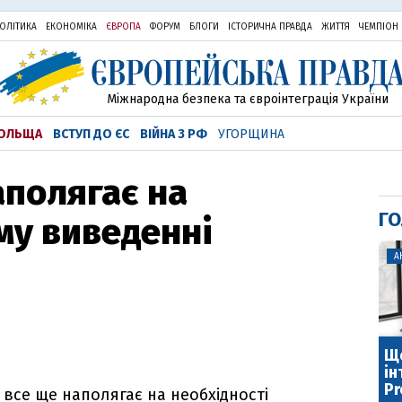
ОЛІТИКА
ЕКОНОМІКА
ЄВРОПА
ФОРУМ
БЛОГИ
ІСТОРИЧНА ПРАВДА
ЖИТТЯ
ЧЕМПІОН
Міжнародна безпека та євроінтеграція України
ОЛЬЩА
ВСТУП ДО ЄС
ВІЙНА З РФ
УГОРЩИНА
аполягає на
ГО
му виведенні
А
Що
ін
Pr
все ще наполягає на необхідності