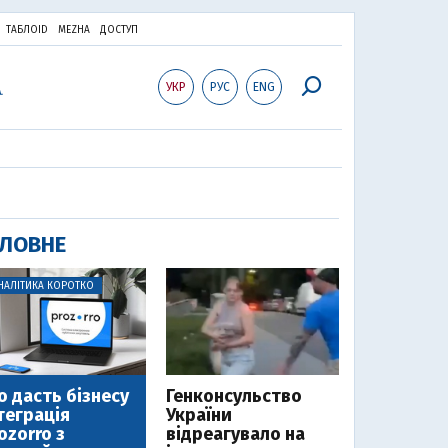
ТАБЛОID
MEZHA
ДОСТУП
УКР
РУС
ENG
ЛОВНЕ
НАЛІТИКА КОРОТКО
 дасть бізнесу
Генконсульство
теграція
України
ozorro з
відреагувало на