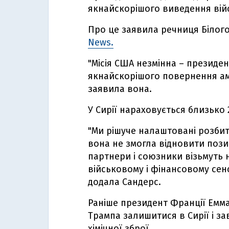
якнайскорішого виведення війсь
Про це заявила речниця Білог
News.
"Місія США незмінна – президен
якнайскорішого повернення ам
заявила вона.
У Сирії нараховується близько
"Ми рішуче налаштовані розбит
вона не змогла відновити позиц
партнери і союзники візьмуть н
військовому і фінансовому сенс
додала Сандерс.
Раніше президент Франції Емм
Трампа залишитися в Сирії і за
хімічної зброї.