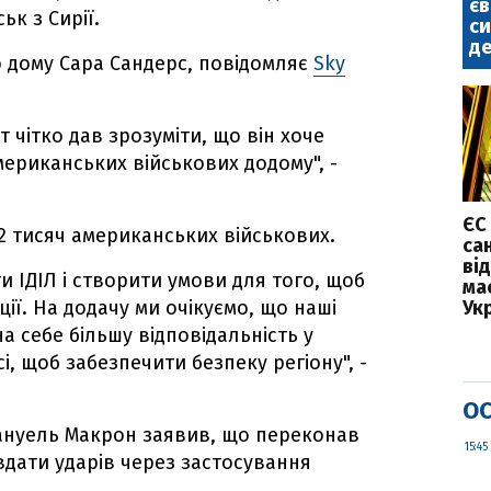
є
к з Сирії.
с
де
о дому Сара Сандерс, повідомляє
Sky
т чітко дав зрозуміти, що він хоче
ериканських військових додому", -
ЄС
 2 тисяч американських військових.
са
ві
и ІДІЛ і створити умови для того, щоб
ма
ії. На додачу ми очікуємо, що наші
Укр
а себе більшу відповідальність у
і, щоб забезпечити безпеку регіону", -
ОС
ануель Макрон заявив, що переконав
15:45
вдати ударів через застосування