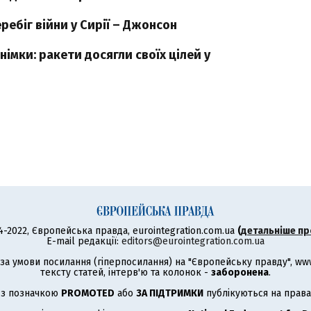
ребіг війни у Сирії – Джонсон
німки: ракети досягли своїх цілей у
4-2022, Європейська правда, eurointegration.com.ua
(
детальніше пр
E-mail редакції:
editors@eurointegration.com.ua
а умови посилання (гіперпосилання) на "Європейську правду", www.
тексту статей, інтерв'ю та колонок -
заборонена
.
 з позначкою
PROMOTED
або
ЗА ПІДТРИМКИ
публікуються на права