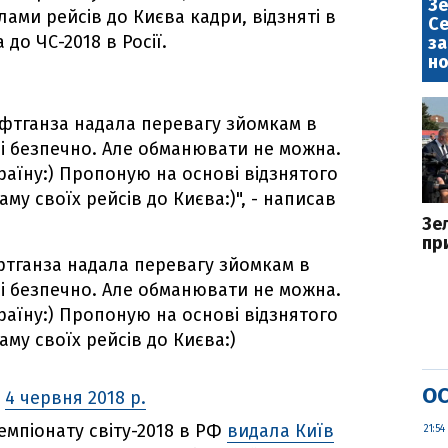
Зе
ами рейсів до Києва кадри, відзняті в
Се
до ЧС-2018 в Росії.
за
но
фтганза надала перевагу зйомкам в
но і безпечно. Але обманювати не можна.
раїну:) Пропоную на основі відзнятого
му своїх рейсів до Києва:)", - написав
Зе
пр
тганза надала перевагу зйомкам в
но і безпечно. Але обманювати не можна.
раїну:) Пропоную на основі відзнятого
му своїх рейсів до Києва:)
ОС
)
4 червня 2018 р.
емпіонату світу-2018 в РФ
видала Київ
21:54