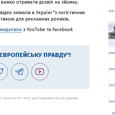
о важко отримати дозвіл на зйомку.
відео знімали в Україні "з логістичних
21:31
актикою для рекламних роликів.
 видалила
з YouTube та Facebook
"ЄВРОПЕЙСЬКУ ПРАВДУ"!
20:44
20:26
20:25
 і натисніть Ctrl + Enter, щоб повідомити про це редакцію.
20:0
У