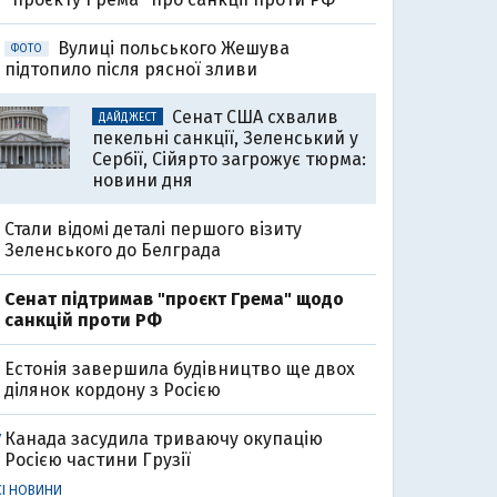
Вулиці польського Жешува
ФОТО
підтопило після рясної зливи
Сенат США схвалив
ДАЙДЖЕСТ
пекельні санкції, Зеленський у
Сербії, Сійярто загрожує тюрма:
новини дня
Стали відомі деталі першого візиту
Зеленського до Белграда
Cенат підтримав "проєкт Грема" щодо
санкцій проти РФ
Естонія завершила будівництво ще двох
ділянок кордону з Росією
Канада засудила триваючу окупацію
7
Росією частини Грузії
СІ НОВИНИ