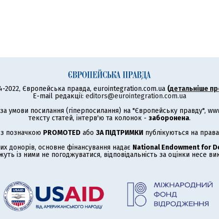
4-2022, Європейська правда, eurointegration.com.ua
(
детальніше пр
E-mail редакції:
editors@eurointegration.com.ua
а умови посилання (гіперпосилання) на "Європейську правду", www.
тексту статей, інтерв'ю та колонок -
заборонена
.
 з позначкою
PROMOTED
або
ЗА ПІДТРИМКИ
публікуються на права
их донорів, основне фінансування надає
National Endowment for 
жуть із ними не погоджуватися, відповідальність за оцінки несе в