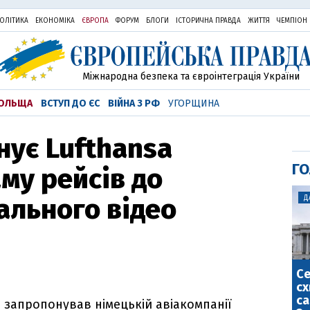
ОЛІТИКА
ЕКОНОМІКА
ЄВРОПА
ФОРУМ
БЛОГИ
ІСТОРИЧНА ПРАВДА
ЖИТТЯ
ЧЕМПІОН
Міжнародна безпека та євроінтеграція України
ОЛЬЩА
ВСТУП ДО ЄС
ВІЙНА З РФ
УГОРЩИНА
нує Lufthansa
ГО
му рейсів до
ального відео
Д
С
сх
са
н запропонував німецькій авіакомпанії