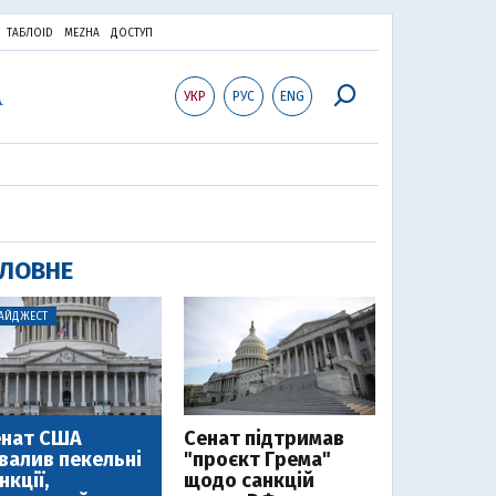
ТАБЛОID
MEZHA
ДОСТУП
УКР
РУС
ENG
ЛОВНЕ
АЙДЖЕСТ
енат США
Cенат підтримав
валив пекельні
"проєкт Грема"
нкції,
щодо санкцій