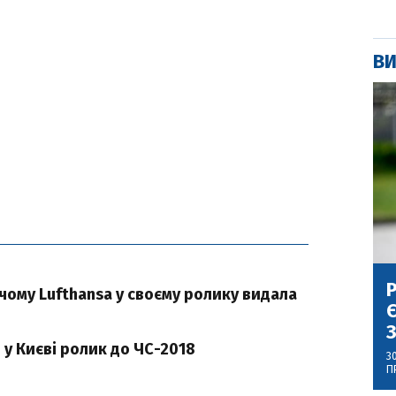
ВИ
Р
чому Lufthansa у своєму ролику видала
Є
З
 у Києві ролик до ЧС-2018
3
П