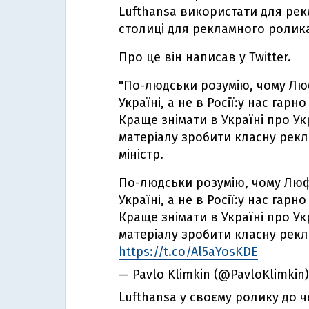
Lufthansa використати для рекл
столиці для рекламного ролика 
Про це він написав у Twitter.
"По-людськи розумію, чому Лю
Україні, а не в Росії:у нас гар
Краще знімати в Україні про Ук
матеріалу зробити класну рекла
міністр.
По-людськи розумію, чому Люф
Україні, а не в Росії:у нас гар
Краще знімати в Україні про Ук
матеріалу зробити класну рекла
https://t.co/Al5aYosKDE
— Pavlo Klimkin (@PavloKlimkin
Lufthansa у своєму ролику до ч