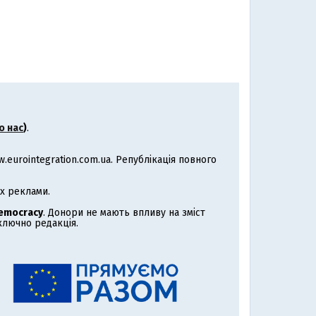
о нас
)
.
eurointegration.com.ua. Републікація повного
х реклами.
Democracy
. Донори не мають впливу на зміст
иключно редакція.