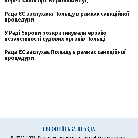
через закон про Верховний суд
Рада ЄС заслухала Польщу в рамках санкційної
процедури
У Раді Європи розкритикували ерозію
незалежності судових органів Польщі
Рада ЄС заслухає Польщу в рамках санкційної
процедури
© 2014-2022, Європейська правда, eurointegration.com.ua