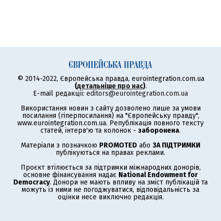
© 2014-2022, Європейська правда, eurointegration.com.ua
(
детальніше про нас
)
.
E-mail редакції:
editors@eurointegration.com.ua
Використання новин з сайту дозволено лише за умови
посилання (гіперпосилання) на "Європейську правду",
www.eurointegration.com.ua. Републікація повного тексту
статей, інтерв'ю та колонок -
заборонена
.
Матеріали з позначкою
PROMOTED
або
ЗА ПІДТРИМКИ
публікуються на правах реклами.
Проєкт втілюється за підтримки міжнародних донорів,
основне фінансування надає
National Endowment for
Democracy
. Донори не мають впливу на зміст публікацій та
можуть із ними не погоджуватися, відповідальність за
оцінки несе виключно редакція.