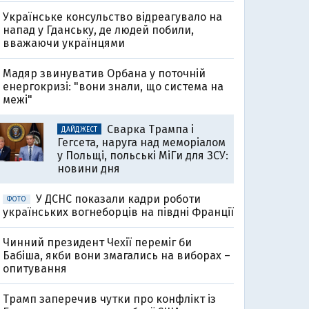
Українське консульство відреагувало на
напад у Гданську, де людей побили,
вважаючи українцями
Мадяр звинуватив Орбана у поточній
енергокризі: "вони знали, що система на
межі"
Сварка Трампа і
ДАЙДЖЕСТ
Гегсета, наруга над меморіалом
у Польщі, польські МіГи для ЗСУ:
новини дня
У ДСНС показали кадри роботи
ФОТО
українських вогнеборців на півдні Франції
Чинний президент Чехії переміг би
Бабіша, якби вони змагались на виборах –
опитування
Трамп заперечив чутки про конфлікт із