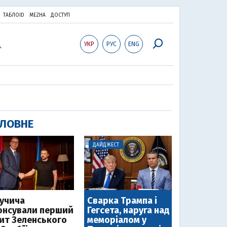
ТАБЛОID
MEZHA
ДОСТУП
УКР
РУС
ENG
ЛОВНЕ
ДАЙДЖЕСТ
Вучича
Сварка Трампа і
онсували перший
Гегсета, наруга над
зит Зеленського
меморіалом у