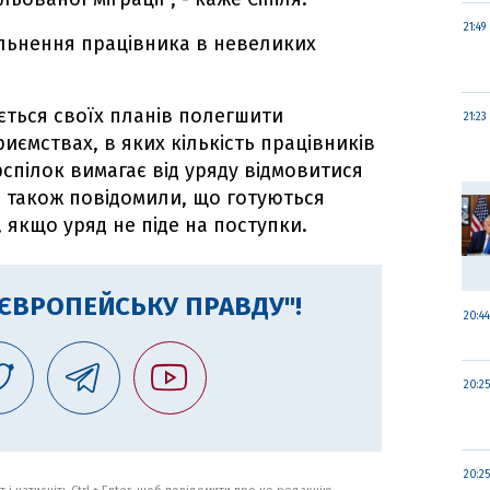
21:49
ільнення працівника в невеликих
ється своїх планів полегшити
21:23
иємствах, в яких кількість працівників
фспілок вимагає від уряду відмовитися
ки також повідомили, що готуються
 якщо уряд не піде на поступки.
"ЄВРОПЕЙСЬКУ ПРАВДУ"!
20:44
20:25
20:25