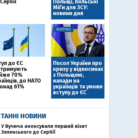
Сербії
Польщі, польські
МіГи для ЗСУ:
новини дня
КОРОТКО
туп до ЄС
Посол України про
дтримують
кризу у відносинах
йже 70%
з Польщею,
аїнців, до НАТО
напади на
понад 61%
українців та умови
вступу до ЄС
ТАННІ НОВИНИ
У Вучича анонсували перший візит
Зеленського до Сербії