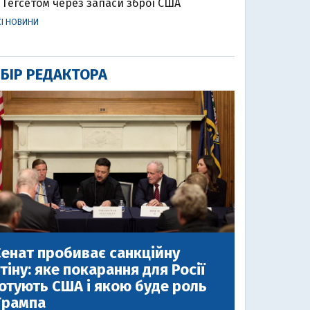
Гегсетом через запаси зброї США
СІ НОВИНИ
БІР РЕДАКТОРА
енат пробиває санкційну
тіну: яке покарання для Росії
отують США і якою буде роль
Трампа