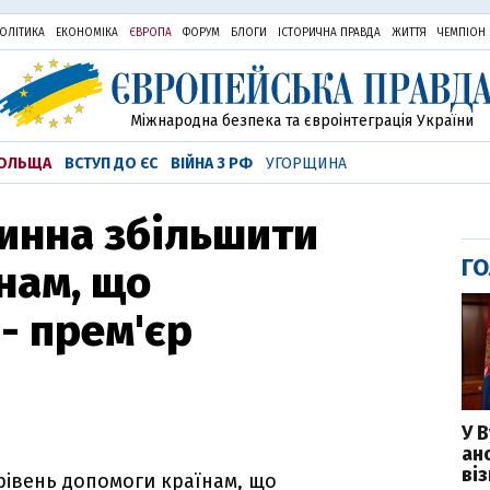
ОЛІТИКА
ЕКОНОМІКА
ЄВРОПА
ФОРУМ
БЛОГИ
ІСТОРИЧНА ПРАВДА
ЖИТТЯ
ЧЕМПІОН
Міжнародна безпека та євроінтеграція України
ОЛЬЩА
ВСТУП ДО ЄС
ВІЙНА З РФ
УГОРЩИНА
инна збільшити
ГО
нам, що
- прем'єр
У 
ан
ві
рівень допомоги країнам, що