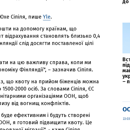
до 
 Юхе Сіпіля, пише
Yle
.
 кошти на допомогу країнам, що
т відрахування становлять близько 0,4
нляндії слід досягти поставленої цілі
Вс
ати на цю важливу справа, коли ми
пі
оміку Фінляндії", – зазначив Сіпіля.
ма
укр
аз, що квоту на прийом біженців можна
– 
 1500-2000 осіб. За словами Сіпіля, ЄС
анітарними організаціями ООН, щоб
изу від вогнищ конфліктів.
ОС
буде ефективним і будуть створені
22:03
 ООН, я готовий підвищити квоту. Це
ованої міграції", - каже Сіпіля.