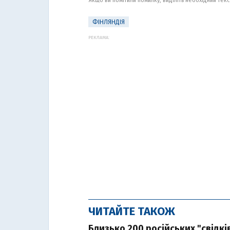
Якщо ви помітили помилку, виділіть необхідний текст
ФІНЛЯНДІЯ
РЕКЛАМА:
ЧИТАЙТЕ ТАКОЖ
Близько 200 російських "свідкі