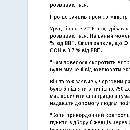
розвиваються.
Про це заявив прем'єр-міністр
Уряд Сіпіля в 2016 році урізав
розвиваються. На даний момен
% від ВВП. Сіпіля заявив, що Фі
ООН в 0,7 % від ВВП.
"Нам довелося скоротити витр
були змушені відновлювати екон
Він також заявив у черговий р
було б підняти з нинішніх 750 до
має посилити співпрацю з гум
надавати допомогу людям побл
"Коли прикордонний контроль 
пункти відбору біженців через
буде означати кінець неконтроль