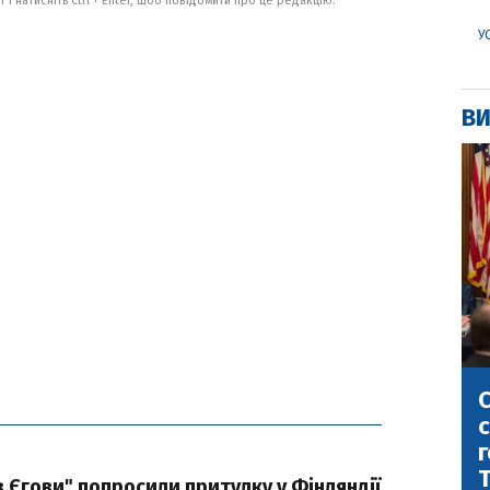
 і натисніть Ctrl + Enter, щоб повідомити про це редакцію.
У
ВИ
С
с
г
в Єгови" попросили притулку у Фінляндії