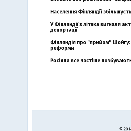
Населення Фінляндії збільшуєт
У Фінляндії з літака вигнали акт
депортації
Фінляндія про "прийом" Шойгу: 
реформи
Росіяни все частіше позбуваютьс
© 201