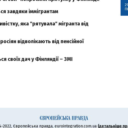
2
П
ься завдяки іммігрантам
ивістку, яка "рятувала" мігранта від
росіян відволікають від пенсійної
я своїх дач у Фінляндії – ЗМІ
4-2022, Європейська правда, eurointegration.com.ua
(
детальніше пр