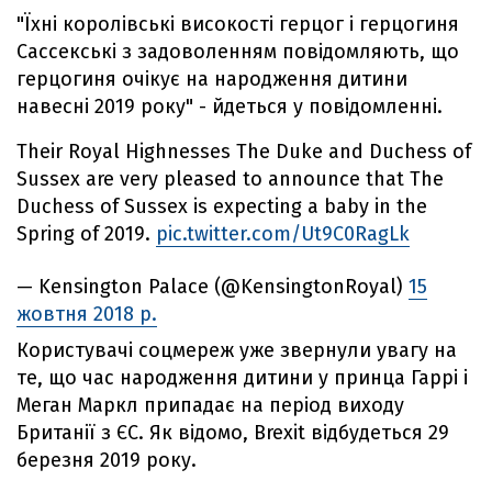
"Їхні королівські високості герцог і герцогиня
Сассекські з задоволенням повідомляють, що
герцогиня очікує на народження дитини
навесні 2019 року" - йдеться у повідомленні.
Their Royal Highnesses The Duke and Duchess of
Sussex are very pleased to announce that The
Duchess of Sussex is expecting a baby in the
Spring of 2019.
pic.twitter.com/Ut9C0RagLk
— Kensington Palace (@KensingtonRoyal)
15
жовтня 2018 р.
Користувачі соцмереж уже звернули увагу на
те, що час народження дитини у принца Гаррі і
Меган Маркл припадає на період виходу
Британії з ЄС. Як відомо, Brexit відбудеться 29
березня 2019 року.