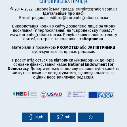
© 2014-2022, Європейська правда, eurointegration.com.ua
(
детальніше про нас
)
.
E-mail редакції:
editors@eurointegration.com.ua
Використання новин з сайту дозволено лише за умови
посилання (гіперпосилання) на "Європейську правду",
www.eurointegration.com.ua. Републікація повного тексту
статей, інтерв'ю та колонок -
заборонена
.
Матеріали з позначкою
PROMOTED
або
ЗА ПІДТРИМКИ
публікуються на правах реклами.
Проєкт втілюється за підтримки міжнародних донорів,
основне фінансування надає
National Endowment for
Democracy
. Донори не мають впливу на зміст публікацій та
можуть із ними не погоджуватися, відповідальність за
оцінки несе виключно редакція.
16,8k
20k