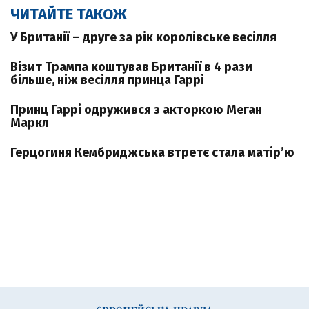
ЧИТАЙТЕ ТАКОЖ
У Британії – друге за рік королівське весілля
Візит Трампа коштував Британії в 4 рази
більше, ніж весілля принца Гаррі
Принц Гаррі одружився з акторкою Меган
Маркл
Герцогиня Кембриджська втретє стала матір’ю