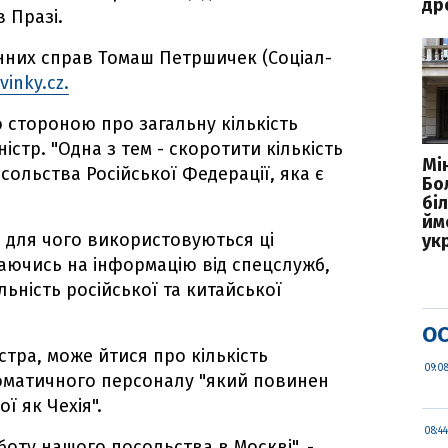
др
 Празі.
нних справ Томаш Петршичек (Соціал-
vinky.cz.
ю стороною про загальну кількість
ністр. "Одна з тем - скоротити кількість
Мі
сольства Російської Федерації, яка є
Бо
бі
йм
 для чого використовуються ці
ук
илаючись на інформацію від спецслужб,
льність російської та китайської
ОС
стра, може йтися про кількість
09:0
оматичного персоналу "який повинен
ї як Чехія".
08:44
боту нашого посольства в Москві", -