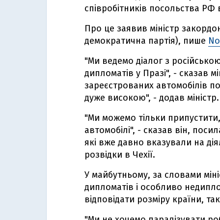
співробітників посольства РФ в
Про це заявив міністр закордо
демократична партія), пише
No
"Ми ведемо діалог з російсько
дипломатів у Празі", - сказав мі
зареєстрованих автомобілів по
дуже високою", - додав міністр.
"Ми можемо тільки припустити,
автомобілі", - сказав він, пос
які вже давно вказували на дія
розвідки в Чехії.
У майбутньому, за словами міні
дипломатів і особливо недипл
відповідати розміру країни, тако
"Ми не хочемо паралізувати ро