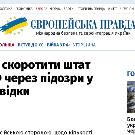
ОЛІТИКА
ЕКОНОМІКА
ЄВРОПА
ФОРУМ
БЛОГИ
ІСТОРИЧНА ПРАВДА
ЖИТТЯ
ЧЕМПІОН
Міжнародна безпека та євроінтеграція України
ОЛЬЩА
ВСТУП ДО ЄС
ВІЙНА З РФ
УГОРЩИНА
е скоротити штат
ГО
 через підозри у
звідки
Бо
ук
че
осійською стороною щодо кількості