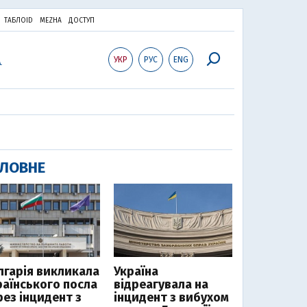
ТАБЛОID
MEZHA
ДОСТУП
УКР
РУС
ENG
ЛОВНЕ
лгарія викликала
Україна
раїнського посла
відреагувала на
рез інцидент з
інцидент з вибухом