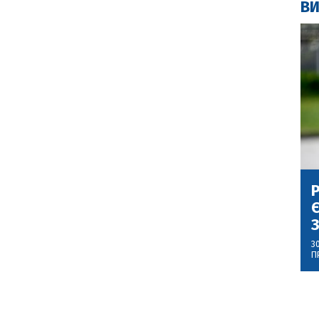
ВИ
Р
Є
З
3
П