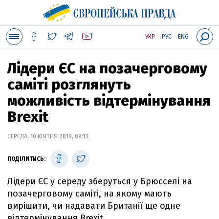
УКР
РУС
ENG
Лідери ЄС на позачерговому
саміті розглянуть
можливість відтермінування
Brexit
СЕРЕДА, 10 КВІТНЯ 2019, 09:13
ПОДІЛИТИСЬ:
Лідери ЄС у середу зберуться у Брюсселі на
позачерговому саміті, на якому мають
вирішити, чи надавати Британії ще одне
відтермінування Brexit.