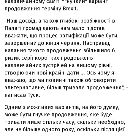
надзвичайному саміті "гнучкий" варіант
продовження терміну Brexit.
"Наш досвід, а також глибокі розбіжності в
Палаті громад дають нам мало підстав
вважати, що процес ратифікації може бути
завершений до кінця червня. Насправді,
надання такого продовження збільшило б
ризик серії коротких продовжень і
надзвичайних зустрічей на вищому рівні,
створюючи нові крайні дати ... Ось чому я
вважаю, що ми повинні також обговорити
альтернативне, більш тривале продовження", -
написав Туск.
Одним з можливих варіантів, на його думку,
може бути гнучке продовження, яке буде
тривати лише стільки часу, скільки необхідно,
але не більше одного року, оскільки після цієї