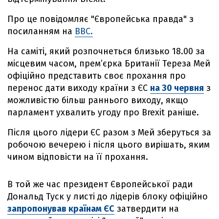
Про це повідомляє "Європейська правда" з
посиланням на
BBC.
На саміті, який розпочнеться близько 18.00 за
місцевим часом, прем’єрка Британії Тереза Мей
офіційно представить своє прохання про
перенос дати виходу країни з ЄС
на 30 червня
з
можливістю більш раннього виходу, якщо
парламент ухвалить угоду про Brexit раніше.
Після цього лідери ЄС разом з Мей зберуться за
робочою вечерею і після цього вирішать, яким
чином відповісти на її прохання.
В той же час президент Європейської ради
Дональд Туск у листі до лідерів блоку офіційно
запропонував країнам ЄС
затвердити на