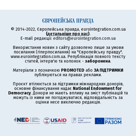
© 2014-2022, Європейська правда, eurointegration.com.ua
(
детальніше про нас
)
.
E-mail редакції:
editors@eurointegration.com.ua
Використання новин з сайту дозволено лише за умови
посилання (гіперпосилання) на "Європейську правду",
www.eurointegration.com.ua. Републікація повного тексту
статей, інтерв'ю та колонок -
заборонена
.
Матеріали з позначкою
PROMOTED
або
ЗА ПІДТРИМКИ
публікуються на правах реклами.
Проєкт втілюється за підтримки міжнародних донорів,
основне фінансування надає
National Endowment for
Democracy
. Донори не мають впливу на зміст публікацій та
можуть із ними не погоджуватися, відповідальність за
оцінки несе виключно редакція.