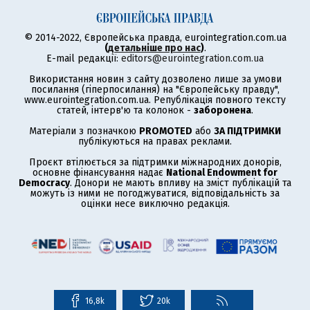
© 2014-2022, Європейська правда, eurointegration.com.ua
(
детальніше про нас
)
.
E-mail редакції:
editors@eurointegration.com.ua
Використання новин з сайту дозволено лише за умови
посилання (гіперпосилання) на "Європейську правду",
www.eurointegration.com.ua. Републікація повного тексту
статей, інтерв'ю та колонок -
заборонена
.
Матеріали з позначкою
PROMOTED
або
ЗА ПІДТРИМКИ
публікуються на правах реклами.
Проєкт втілюється за підтримки міжнародних донорів,
основне фінансування надає
National Endowment for
Democracy
. Донори не мають впливу на зміст публікацій та
можуть із ними не погоджуватися, відповідальність за
оцінки несе виключно редакція.
16,8k
20k