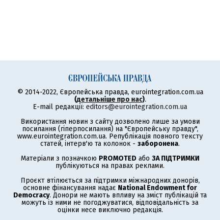
© 2014-2022, Європейська правда, eurointegration.com.ua
(
детальніше про нас
)
.
E-mail редакції:
editors@eurointegration.com.ua
Використання новин з сайту дозволено лише за умови
посилання (гіперпосилання) на "Європейську правду",
www.eurointegration.com.ua. Републікація повного тексту
статей, інтерв'ю та колонок -
заборонена
.
Матеріали з позначкою
PROMOTED
або
ЗА ПІДТРИМКИ
публікуються на правах реклами.
Проєкт втілюється за підтримки міжнародних донорів,
основне фінансування надає
National Endowment for
Democracy
. Донори не мають впливу на зміст публікацій та
можуть із ними не погоджуватися, відповідальність за
оцінки несе виключно редакція.