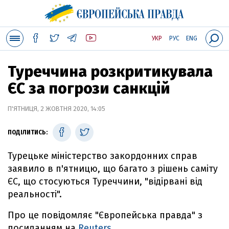
УКР
РУС
ENG
Туреччина розкритикувала
ЄС за погрози санкцій
П'ЯТНИЦЯ, 2 ЖОВТНЯ 2020, 14:05
ПОДІЛИТИСЬ:
Турецьке міністерство закордонних справ
заявило в п'ятницю, що багато з рішень саміту
ЄС, що стосуються Туреччини, "відірвані від
реальності".
Про це повідомляє "Європейська правда" з
посиланням на
Reuters.