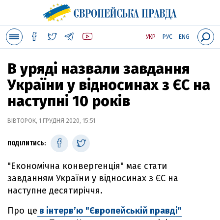
УКР
РУС
ENG
В уряді назвали завдання
України у відносинах з ЄС на
наступні 10 років
ВІВТОРОК, 1 ГРУДНЯ 2020, 15:51
ПОДІЛИТИСЬ:
"Економічна конвергенція" має стати
завданням України у відносинах з ЄС на
наступне десятиріччя.
Про це
в інтерв’ю "Європейській правді"