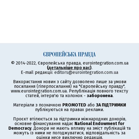
© 2014-2022, Європейська правда, eurointegration.com.ua
(
детальніше про нас
)
.
E-mail редакції:
editors@eurointegration.com.ua
Використання новин з сайту дозволено лише за умови
посилання (гіперпосилання) на "Європейську правду",
www.eurointegration.com.ua. Републікація повного тексту
статей, інтерв'ю та колонок -
заборонена
.
Матеріали з позначкою
PROMOTED
або
ЗА ПІДТРИМКИ
публікуються на правах реклами.
Проєкт втілюється за підтримки міжнародних донорів,
основне фінансування надає
National Endowment for
Democracy
. Донори не мають впливу на зміст публікацій та
можуть із ними не погоджуватися, відповідальність за
оцінки несе виключно редакція.