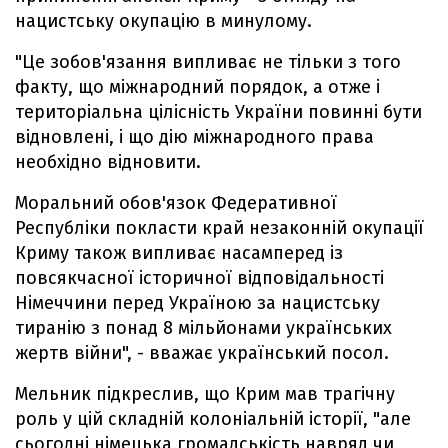
нацистську окупацію в минулому.
"Це зобов'язання випливає не тільки з того
факту, що міжнародний порядок, а отже і
територіальна цілісність України повинні бути
відновлені, і що дію міжнародного права
необхідно відновити.
Моральний обов'язок Федеративної
Республіки покласти край незаконній окупації
Криму також випливає насамперед із
повсякчасної історичної відповідальності
Німеччини перед Україною за нацистську
тиранію з понад 8 мільйонами українських
жертв війни", - вважає український посол.
Мельник підкреслив, що Крим мав трагічну
роль у цій складній колоніальній історії, "але
сьогодні німецька громадськість навряд чи