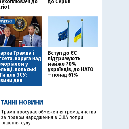
рехоплювачі до
до Сербії
riot
АЙДЖЕСТ
арка Трампа і
Вступ до ЄС
гсета, наруга над
підтримують
моріалом у
майже 70%
льщі, польські
українців, до НАТО
Ги для ЗСУ:
– понад 61%
вини дня
ТАННІ НОВИНИ
Трамп просуває обмеження громадянства
за правом народження в США попри
рішення суду