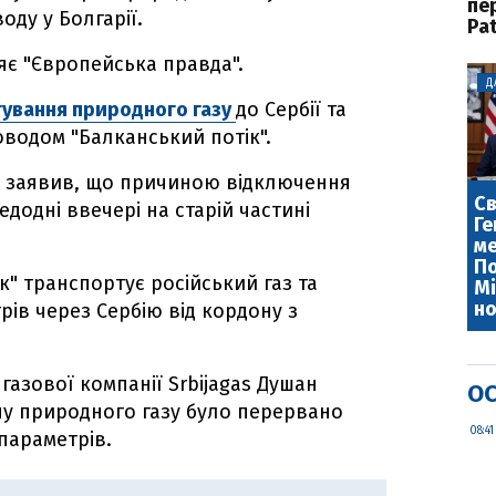
пе
оду у Болгарії.
Pat
яє "Європейська правда".
Д
ування природного газу
до Сербії та
оводом "Балканський потік".
р заявив, що причиною відключення
Св
едодні ввечері на старій частині
Ге
ме
По
к" транспортує російський газ та
Мі
но
рів через Сербію від кордону з
газової компанії Srbijagas Душан
ОС
чу природного газу було перервано
08:41
параметрів.