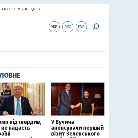
ТАБЛОID
MEZHA
ДОСТУП
УКР
РУС
ENG
ЛОВНЕ
амп підтвердив,
У Вучича
 не надасть
анонсували перший
аїні
візит Зеленського