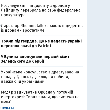
Розслідування інциденту з дроном у
Лейпцигу перебрала на себе федеральна
прокуратура
Директор Rheinmetall: кількість інцидентів
6
із дронами зростатиме
Трамп підтвердив, що не надасть Україні
перехоплювачі до Patriot
У Вучича анонсували перший візит
Зеленського до Сербії
Українське консульство відреагувало на
напад у Гданську, де людей побили,
вважаючи українцями
Мадяр звинуватив Орбана у поточній
енергокризі: "вони знали, що система на
межі"
СІ НОВИНИ