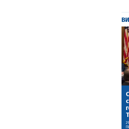
ВИ
С
с
г
2
П