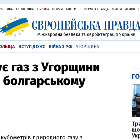
ОЛІТИКА
ЕКОНОМІКА
ЄВРОПА
ФОРУМ
БЛОГИ
ІСТОРИЧНА ПРАВДА
ЖИТТЯ
ЧЕМПІОН
Міжнародна безпека та євроінтеграція України
ОЛЬЩА
ВСТУП ДО ЄС
ВІЙНА З РФ
УГОРЩИНА
ує газ з Угорщини
ГО
а болгарському
Тр
що
Укр
 кубометрів природного газу з