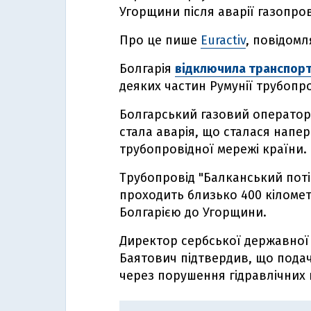
Угорщини після аварії газопров
Про це пише
Euractiv
, повідомл
Болгарія
відключила транспорт
деяких частин Румунії трубопр
Болгарський газовий операто
стала аварія, що сталася напер
трубопровідної мережі країни.
Трубопровід "Балканський поті
проходить близько 400 кіломет
Болгарією до Угорщини.
Директор сербської державної 
Баятович підтвердив, що пода
через порушення гідравлічних 