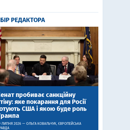
БІР РЕДАКТОРА
енат пробиває санкційну
тіну: яке покарання для Росії
отують США і якою буде роль
Трампа
9 ЛИПНЯ 2026 —
ОЛЬГА КОВАЛЬЧУК
, ЄВРОПЕЙСЬКА
РАВДА