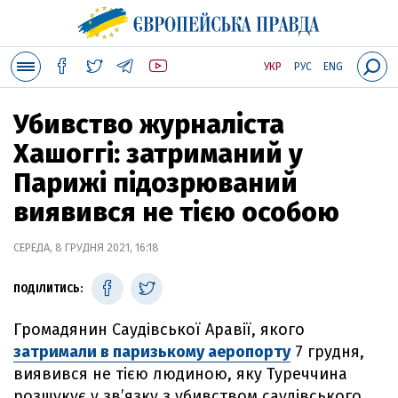
УКР
РУС
ENG
Убивство журналіста
Хашоггі: затриманий у
Парижі підозрюваний
виявився не тією особою
СЕРЕДА, 8 ГРУДНЯ 2021, 16:18
ПОДІЛИТИСЬ:
Громадянин Саудівської Аравії, якого
затримали в паризькому аеропорту
7 грудня,
виявився не тією людиною, яку Туреччина
розшукує у зв’язку з убивством саудівського