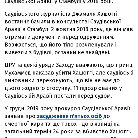
Саудівської Аравії у Стамбулі у 2018 році.
Саудівського журналіста Джамаля Хашоггі
востаннє бачили в консульстві Саудівської
Аравії в Стамбулі 2 жовтня 2018 року, де він мав
отримати документи перед одруженням.
Вважається, що його тіло розчленували і
вивезли з будівлі, останки не знайдені.
ЦРУ та деякі уряди Заходу вважають, що принц
Мухаммед наказав убити Хашоггі, але саудівські
чиновники переконують, що він не має до
цього жодного стосунку. 11 підозрюваних у
Саудівській Аравії постали перед судом.
У грудні 2019 року прокурор Саудівської Аравії
заявив про
засудження п'ятьох осіб
до
смертної кари та ще трьох - до в'язниці на
загальний термін 24 роки за вбивство Хашоггі.