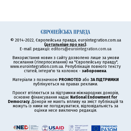
© 2014-2022, Європейська правда, eurointegration.com.ua
(
детальніше про нас
)
.
E-mail редакції:
editors@eurointegration.com.ua
Використання новин з сайту дозволено лише за умови
посилання (гіперпосилання) на "Європейську правду",
www.eurointegration.com.ua. Републікація повного тексту
статей, інтерв'ю та колонок -
заборонена
.
Матеріали з позначкою
PROMOTED
або
ЗА ПІДТРИМКИ
публікуються на правах реклами.
Проєкт втілюється за підтримки міжнародних донорів,
основне фінансування надає
National Endowment for
Democracy
. Донори не мають впливу на зміст публікацій та
можуть із ними не погоджуватися, відповідальність за
оцінки несе виключно редакція.