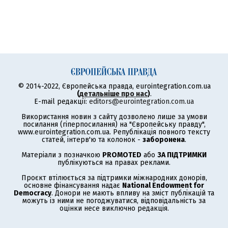
© 2014-2022, Європейська правда, eurointegration.com.ua
(
детальніше про нас
)
.
E-mail редакції:
editors@eurointegration.com.ua
Використання новин з сайту дозволено лише за умови
посилання (гіперпосилання) на "Європейську правду",
www.eurointegration.com.ua. Републікація повного тексту
статей, інтерв'ю та колонок -
заборонена
.
Матеріали з позначкою
PROMOTED
або
ЗА ПІДТРИМКИ
публікуються на правах реклами.
Проєкт втілюється за підтримки міжнародних донорів,
основне фінансування надає
National Endowment for
Democracy
. Донори не мають впливу на зміст публікацій та
можуть із ними не погоджуватися, відповідальність за
оцінки несе виключно редакція.