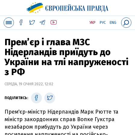
УКР
РУС
ENG
Прем’єр і глава МЗС
Нідерландів приїдуть до
України на тлі напруженості
з РФ
СЕРЕДА, 19 СІЧНЯ 2022, 12:02
ПОДІЛИТИСЬ:
Прем'єр-міністр Нідерландів Марк Рютте та
міністр закордонних справ Вопке Гукстра
незабаром прибудуть до України через
посилення напруженості на російсько-