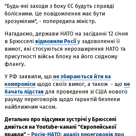
"Будь-які заходи з боку ЄС будуть справді
болісними. Це повідомлення має бути
зрозумілим", - попередила міністр.
Нагадаємо, держави НАТО на засіданні 12 січня
в Брюсселі
відмовили Росії
у задоволенні її
вимог, які стосуються нерозширення НАТО та
присутності військ блоку на його східному
флангу.
У РФ заявили, що
не збираються йти на
компроміси
щодо своїх вимог, а також - що
не
бачать підстав
для проведення зі США нового
раунду переговорів щодо гарантій безпеки
найближчим часом.
Детально про підсумки зустрічі у Брюсселі
дивіться на Youtube-каналі "Європейської
правди" -
Росія-НАТО: аналіз переговорів про