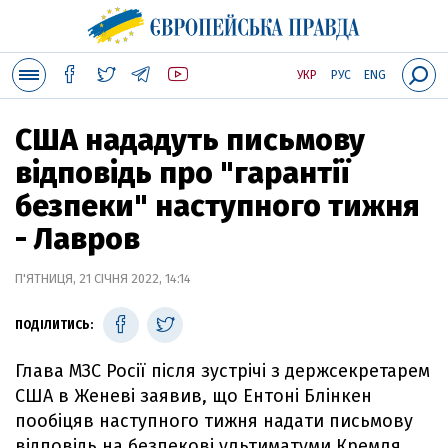
УКР
РУС
ENG
США нададуть письмову
відповідь про "гарантії
безпеки" наступного тижня
- Лавров
П'ЯТНИЦЯ, 21 СІЧНЯ 2022, 14:14
ПОДІЛИТИСЬ:
Глава МЗС Росії після зустрічі з держсекретарем
США в Женеві заявив, що Ентоні Блінкен
пообіцяв наступного тижня надати письмову
відповідь на безпекові ультиматуми Кремля.