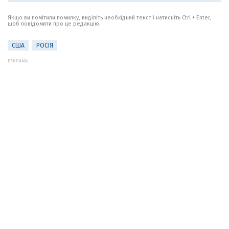
Якщо ви помітили помилку, виділіть необхідний текст і натисніть Ctrl + Enter,
щоб повідомити про це редакцію.
США
РОСІЯ
РЕКЛАМА: