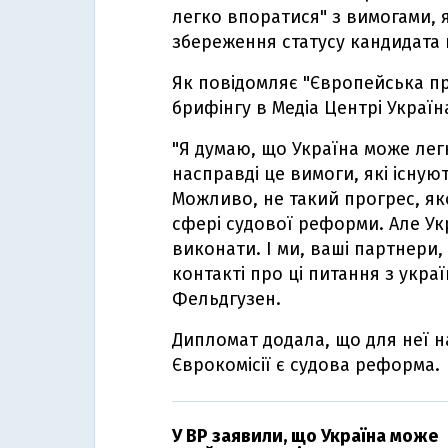
легко впоратися" з вимогами, 
збереження статусу кандидата
Як повідомляє "Європейська пр
брифінгу в Медіа Центрі Україн
"Я думаю, що Україна може легк
насправді це вимоги, які існую
Можливо, не такий прогрес, яко
сфері судової реформи. Але Ук
виконати. І ми, ваші партнери,
контакті про ці питання з укра
Фельдгузен.
Дипломат додала, що для неї н
Єврокомісії є судова реформа.
У ВР заявили, що Україна може