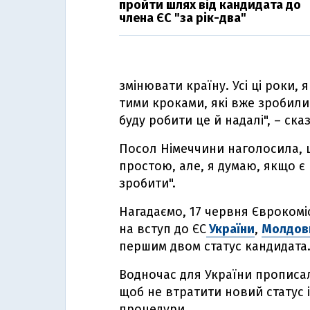
пройти шлях від кандидата до
члена ЄС "за рік-два"
змінювати країну. Усі ці роки, 
тими кроками, які вже зробили
буду робити це й надалі", – ска
Посол Німеччини наголосила, 
простою, але, я думаю, якщо є
зробити".
Нагадаємо, 17 червня Євроком
на вступ до ЄС
України
,
Молдов
першим двом статус кандидата
Водночас для України прописал
щоб не втратити новий статус 
процедури.