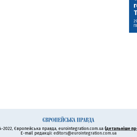
г
2
П
4-2022, Європейська правда, eurointegration.com.ua
(
детальніше пр
E-mail редакції:
editors@eurointegration.com.ua