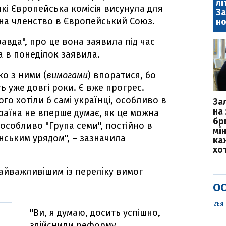
лі
які Європейська комісія висунула для
За
 на членство в Європейський Союз.
но
авда", про це вона заявила під час
а в понеділок заявила.
о з ними (
вимогами
) впоратися, бо
ть уже довгі роки. Є вже прогрес.
го хотіли б самі українці, особливо в
За
на 
раїна не вперше думає, як це можна
бр
 особливо "Група семи", постійно в
мі
їнським урядом", – зазначила
каж
хо
айважливішим із переліку вимог
ОС
21:51
"Ви, я думаю, досить успішно,
здійснили реформу