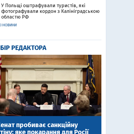
У Польщі оштрафували туристів, які
фотографували кордон з Калініградською
областю РФ
СІ НОВИНИ
БІР РЕДАКТОРА
енат пробиває санкційну
тіну: яке покарання для Росії