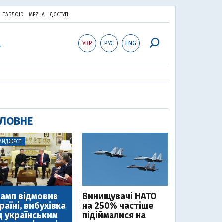
ТАБЛОID
MEZHA
ДОСТУП
УКР
РУС
ENG
ЛОВНЕ
АЙДЖЕСТ
амп відмовив
Винищувачі НАТО
раїні, вибухівка
на 250% частіше
д українським
підіймалися на