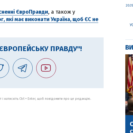
20:35
сненні ЄвроПравди
, а також у
г, які має виконати Україна, щоб ЄС не
У
ВИ
"ЄВРОПЕЙСЬКУ ПРАВДУ"!
 і натисніть Ctrl + Enter, щоб повідомити про це редакцію.
С
с