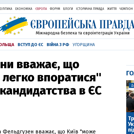
ОЛІТИКА
ЕКОНОМІКА
ЄВРОПА
ФОРУМ
БЛОГИ
ІСТОРИЧНА ПРАВДА
ЖИТТЯ
ЧЕМПІОН
Міжнародна безпека та євроінтеграція України
ОЛЬЩА
ВСТУП ДО ЄС
ВІЙНА З РФ
УГОРЩИНА
ни вважає, що
ГО
 легко впоратися"
 кандидатства в ЄС
Д
Тр
Ук
пі
а Фельдгузен вважає, що Київ "може