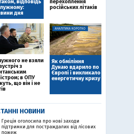
таком, відповідь
перехоплення
лужному:
російських літаків
вини дня
АНАЛІТИКА КОРОТКО
лужного не взяли
Як обміління
зустріч з
Дунаю вдарило по
итанським
Європі і викликало
ністром; в ОПУ
енергетичну кризу
уть, що він і не
тів
ТАННІ НОВИНИ
Греція оголосила про нові заходи
підтримки для постраждалих від лісових
пожеж