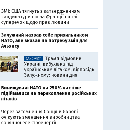
ЗМІ: США тягнуть з затвердженням
кандидатури посла Франції на тлі
суперечок щодо прав людини
Залужний назвав себе прихильником
НАТО, але вказав на потребу змін для
Альянсу
Трамп відмовив
ДАЙДЖЕСТ
Україні, вибухівка під
українським літаком, відповідь
Залужному: новини дня
Винищувачі НАТО на 250% частіше
підіймалися на перехоплення російських
літаків
Через затемнення Сонця в Європі
очікують зменшення виробництва
сонячної електроенергії