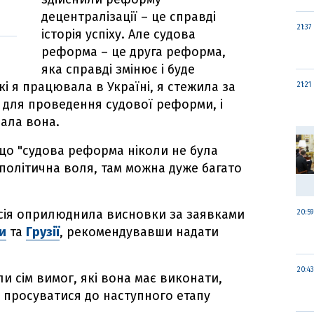
децентралізації – це справді
21:37
історія успіху. Але судова
реформа – це друга реформа,
яка справді змінює і буде
які я працювала в Україні, я стежила за
21:21
 для проведення судової реформи, і
зала вона.
що "судова реформа ніколи не була
 політична воля, там можна дуже багато
ісія оприлюднила висновки за заявками
20:59
и
та
Грузії
, рекомендувавши надати
.
20:43
и сім вимог, які вона має виконати,
і просуватися до наступного етапу