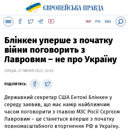
УКР
РУС
ENG
Блінкен уперше з початку
війни поговорить з
Лавровим – не про Україну
СЕРЕДА, 27 ЛИПНЯ 2022, 22:03
ПОДІЛИТИСЬ:
Державний секретар США Ентоні Блінкен у
середу заявив, що має намір найближчим
часом поговорити з главою МЗС Росії Сєргєєм
Лавровим – це станеться вперше з початку
повномасштабного вторгнення РФ в Україну.