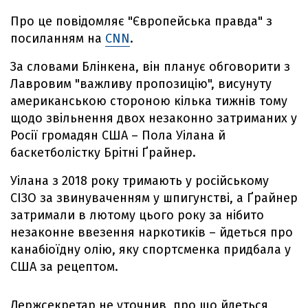
Про це повідомляє "Європейська правда" з
посиланням на
CNN
.
За словами Блінкена, він планує обговорити з
Лавровим "важливу пропозицію", висунуту
американською стороною кілька тижнів тому
щодо звільнення двох незаконно затриманих у
Росії громадян США – Пола Уілана й
баскетболістку Брітні Ґрайнер.
Уілана з 2018 року тримають у російському
СІЗО за звинуваченням у шпигунстві, а Ґрайнер
затримали в лютому цього року за нібито
незаконне ввезення наркотиків – йдеться про
канабіоїдну олію, яку спортсменка придбала у
США за рецептом.
Держсекретар не уточнив, про що йдеться,