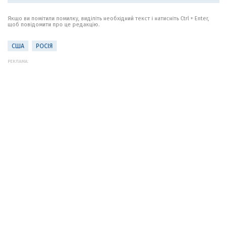
Якщо ви помітили помилку, виділіть необхідний текст і натисніть Ctrl + Enter,
щоб повідомити про це редакцію.
США
РОСІЯ
РЕКЛАМА: