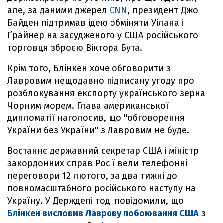
але, за даними джерел
CNN
, президент Джо
Байден підтримав ідею обміняти Уілана і
Ґрайнер на засудженого у США російського
торговця зброєю Віктора Бута.
Крім того, Блінкен хоче обговорити з
Лавровим нещодавно підписану угоду про
розблокування експорту українського зерна
Чорним морем. Глава американської
дипломатії наголосив, що "обговорення
України без України" з Лавровим не буде.
Востаннє державний секретар США і міністр
закордонних справ Росії вели телефонні
переговори 12 лютого, за два тижні до
повномасштабного російського наступу на
Україну. У Держдепі тоді повідомили, що
Блінкен висловив Лаврову побоювання США
з