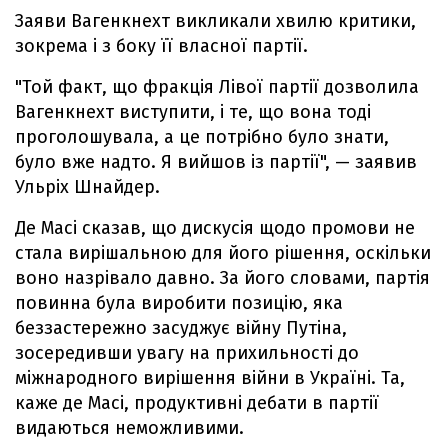
Заяви Вагенкнехт викликали хвилю критики,
зокрема і з боку її власної партії.
"Той факт, що фракція Лівої партії дозволила
Вагенкнехт виступити, і те, що вона тоді
проголошувала, а це потрібно було знати,
було вже надто. Я вийшов із партії", — заявив
Ульріх Шнайдер.
Де Масі сказав, що дискусія щодо промови не
стала вирішальною для його рішення, оскільки
воно назрівало давно. За його словами, партія
повинна була виробити позицію, яка
беззастережно засуджує війну Путіна,
зосередивши увагу на прихильності до
міжнародного вирішення війни в Україні. Та,
каже де Масі, продуктивні дебати в партії
видаються неможливими.