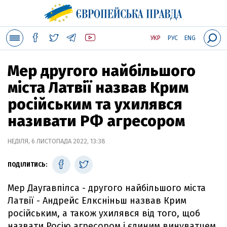
УКР
РУС
ENG
Мер другого найбільшого
міста Латвії назвав Крим
російським та ухилявся
називати РФ агресором
НЕДІЛЯ, 6 ЛИСТОПАДА 2022, 13:38
ПОДІЛИТИСЬ:
Мер Даугавпілса - другого найбільшого міста
Латвії - Андрейс Елксніньш назвав Крим
російським, а також ухилявся від того, щоб
назвати Росію агресором і єдиним винуватцем