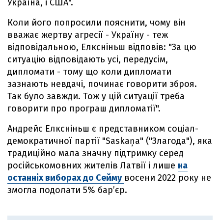
Україна, і США".
Коли його попросили пояснити, чому він
вважає жертву агресії - Україну - теж
відповідальною, Елксніньш відповів: "За цю
ситуацію відповідають усі, передусім,
дипломати - тому що коли дипломати
зазнають невдачі, починає говорити зброя.
Так було завжди. Тож у цій ситуації треба
говорити про програш дипломатії".
Андрейс Елксніньш є представником соціал-
демократичної партії "Saskaņa" ("Злагода"), яка
традиційно мала значну підтримку серед
російськомовних жителів Латвії і лише
на
останніх виборах до Сейму
восени 2022 року не
змогла подолати 5% бар’єр.