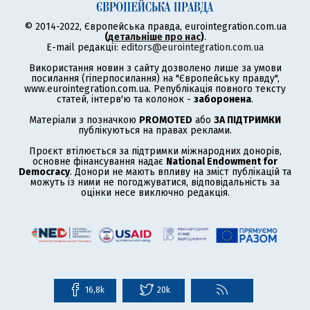
© 2014-2022, Європейська правда, eurointegration.com.ua
(
детальніше про нас
)
.
E-mail редакції:
editors@eurointegration.com.ua
Використання новин з сайту дозволено лише за умови
посилання (гіперпосилання) на "Європейську правду",
www.eurointegration.com.ua. Републікація повного тексту
статей, інтерв'ю та колонок -
заборонена
.
Матеріали з позначкою
PROMOTED
або
ЗА ПІДТРИМКИ
публікуються на правах реклами.
Проєкт втілюється за підтримки міжнародних донорів,
основне фінансування надає
National Endowment for
Democracy
. Донори не мають впливу на зміст публікацій та
можуть із ними не погоджуватися, відповідальність за
оцінки несе виключно редакція.
16,8k
20k