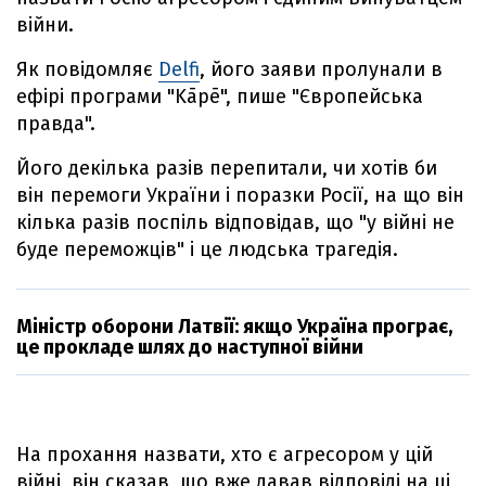
війни.
Як повідомляє
Delfi
, його заяви пролунали в
ефірі програми "Kāpē", пише "Європейська
правда".
Його декілька разів перепитали, чи хотів би
він перемоги України і поразки Росії, на що він
кілька разів поспіль відповідав, що "у війні не
буде переможців" і це людська трагедія.
Міністр оборони Латвії: якщо Україна програє,
це прокладе шлях до наступної війни
На прохання назвати, хто є агресором у цій
війні, він сказав, що вже давав відповіді на ці