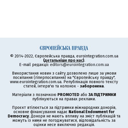
© 2014-2022, Європейська правда, eurointegration.com.ua
(
детальніше про нас
)
.
E-mail редакції:
editors@eurointegration.com.ua
Використання новин з сайту дозволено лише за умови
посилання (гіперпосилання) на "Європейську правду",
www.eurointegration.com.ua. Републікація повного тексту
статей, інтерв'ю та колонок -
заборонена
.
Матеріали з позначкою
PROMOTED
або
ЗА ПІДТРИМКИ
публікуються на правах реклами.
Проєкт втілюється за підтримки міжнародних донорів,
основне фінансування надає
National Endowment for
Democracy
. Донори не мають впливу на зміст публікацій та
можуть із ними не погоджуватися, відповідальність за
оцінки несе виключно редакція.