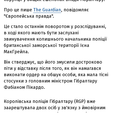
Про це пише
The Guardian
, повідомляє
"Європейська правда".
Це стало останнім поворотом у розслідуванні,
в ході якого мають бути заслухані
звинувачення колишнього начальника поліції
британської заморської території Ієна
МакГрейла.
Він стверджує, що його змусили достроково
піти у відставку після того, як він намагався
виконати ордер на обшук особи, яка мала тісні
стосунки з головним міністром Гібралтару
Фабіаном Пікардо.
Королівська поліція Гібралтару (RGP) вже
заарештувала двох осіб у зв'язку з ймовірним