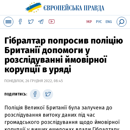
УКР
РУС
ENG
Гібралтар попросив поліцію
Британії допомоги у
розслідуванні ймовірної
корупції в уряді
ПОНЕДІЛОК, 26 ГРУДНЯ 2022, 08:45
ПОДІЛИТИСЬ:
Поліція Великої Британії була залучена до
розслідування витоку даних під час
громадського розслідування щодо ймовірної
корупції у вищих ешелонах влади Гібралтару.