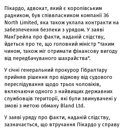
Пікардо, адвокат, який є королівським
радником, був співвласником компанії 36
North Limited, яка також уклала контракти на
забезпечення безпеки з урядом. У заяві
МакГрейла про факти, наданій слідству,
йдеться про те, що головний міністр "таким
чином, також міг отримати фінансову вигоду
від передбачуваного шахрайства".
У січні генеральний прокурор Гібралтару
прийняв рішення про відмову від судового
переслідування щодо трьох чоловіків,
включаючи одного з найвищих державних
службовців території, які були звинувачені у
змові з метою обману Bland Ltd.
У заяві уряду про факти, наданій слідству,
зазначається, що втручання Пікардо у справу