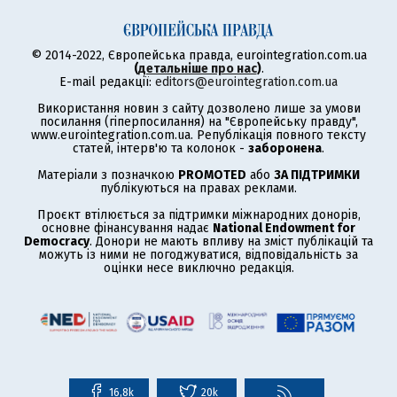
© 2014-2022, Європейська правда, eurointegration.com.ua
(
детальніше про нас
)
.
E-mail редакції:
editors@eurointegration.com.ua
Використання новин з сайту дозволено лише за умови
посилання (гіперпосилання) на "Європейську правду",
www.eurointegration.com.ua. Републікація повного тексту
статей, інтерв'ю та колонок -
заборонена
.
Матеріали з позначкою
PROMOTED
або
ЗА ПІДТРИМКИ
публікуються на правах реклами.
Проєкт втілюється за підтримки міжнародних донорів,
основне фінансування надає
National Endowment for
Democracy
. Донори не мають впливу на зміст публікацій та
можуть із ними не погоджуватися, відповідальність за
оцінки несе виключно редакція.
16,8k
20k