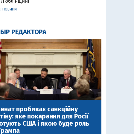
Люблінщині
СІ НОВИНИ
БІР РЕДАКТОРА
енат пробиває санкційну
тіну: яке покарання для Росії
отують США і якою буде роль
Трампа