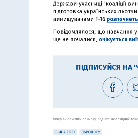
Держави-учасниці "коаліції ви
підготовка українських льотчи
винищувачами F-16
розпочнетьс
Повідомлялося, що навчання ук
ще не почалися,
очікується виї
ПІДПИСУЙСЯ НА 
Якщо ви помітили помилку, виділіть необхідний текст
ВІЙНА З РФ
ЗБРОЯ ЗСУ