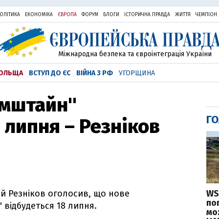
ОЛІТИКА
ЕКОНОМІКА
ЄВРОПА
ФОРУМ
БЛОГИ
ІСТОРИЧНА ПРАВДА
ЖИТТЯ
ЧЕМПІОН
Міжнародна безпека та євроінтеграція України
ОЛЬЩА
ВСТУП ДО ЄС
ВІЙНА З РФ
УГОРЩИНА
амштайн"
ГО
 липня – Резніков
WS
ій Резніков оголосив, що нове
по
 відбудеться 18 липня.
мо