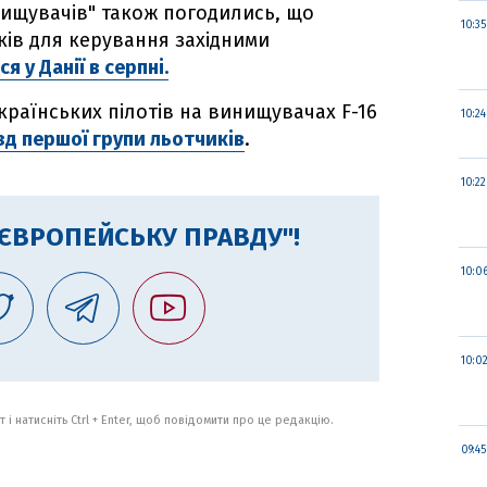
нищувачів" також погодились, що
10:35
ків для керування західними
я у Данії в серпні.
раїнських пілотів на винищувачах F-16
10:24
зд першої групи льотчиків
.
10:22
"ЄВРОПЕЙСЬКУ ПРАВДУ"!
10:0
10:0
 і натисніть Ctrl + Enter, щоб повідомити про це редакцію.
09:45