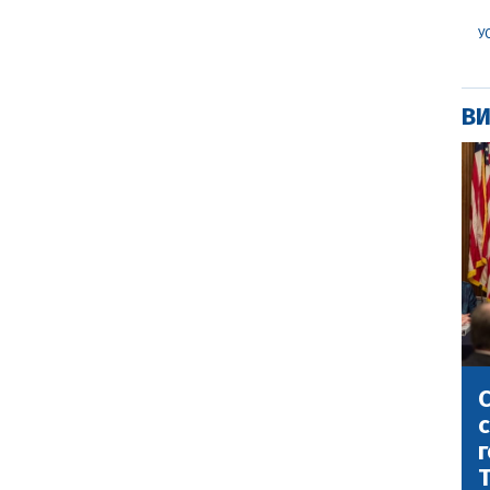
У
ВИ
С
с
г