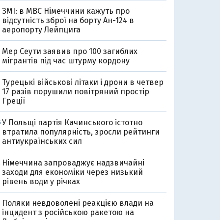
ЗМІ: в МВС Німеччини кажуть про
відсутність зброї на борту Ан-124 в
аеропорту Лейпцига
Мер Сеути заявив про 100 загиблих
мігрантів під час штурму кордону
Турецькі військові літаки і дрони в четвер
17 разів порушили повітряний простір
Греції
У Польщі партія Качинського істотно
6
втратила популярність, зросли рейтинги
антиукраїнських сил
Німеччина запроваджує надзвичайні
2
заходи для економіки через низький
рівень води у річках
Поляки невдоволені реакцією влади на
інцидент з російською ракетою на