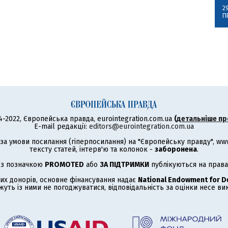
2
П
4-2022, Європейська правда, eurointegration.com.ua
(
детальніше пр
E-mail редакції:
editors@eurointegration.com.ua
а умови посилання (гіперпосилання) на "Європейську правду", www.
тексту статей, інтерв'ю та колонок -
заборонена
.
 з позначкою
PROMOTED
або
ЗА ПІДТРИМКИ
публікуються на права
их донорів, основне фінансування надає
National Endowment for 
жуть із ними не погоджуватися, відповідальність за оцінки несе в