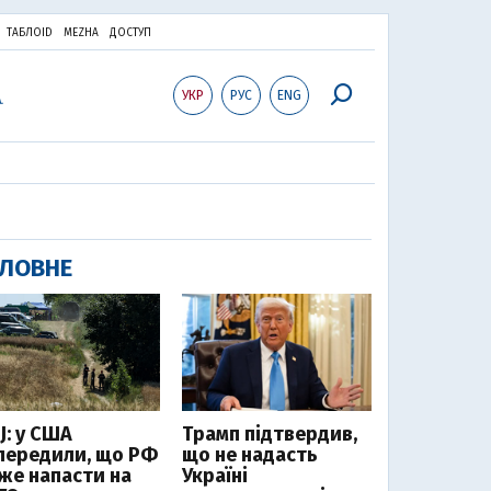
ТАБЛОID
MEZHA
ДОСТУП
УКР
РУС
ENG
ЛОВНЕ
J: у США
Трамп підтвердив,
передили, що РФ
що не надасть
же напасти на
Україні