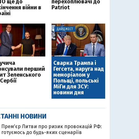
ТО ще до
перехоплювачі до
інчення війни в
Patriot
аїні
ДАЙДЖЕСТ
Вучича
Сварка Трампа і
онсували перший
Гегсета, наруга над
зит Зеленського
меморіалом у
Сербії
Польщі, польські
МіГи для ЗСУ:
новини дня
ТАННІ НОВИНИ
Прем'єр Литви про ризик провокацій РФ:
готуємось до будь-яких сценаріїв