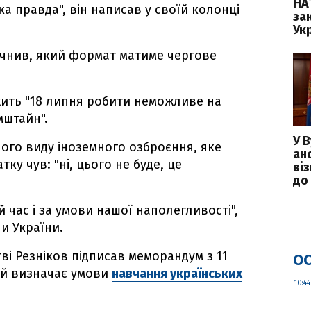
НА
а правда", він написав у своїй колонці
зак
Укр
очнив, який формат матиме чергове
жить "18 липня робити неможливе на
мштайн".
У 
ого виду іноземного озброєння, яке
ан
тку чув: "ні, цього не буде, це
ві
до 
й час і за умови нашої наполегливості",
и України.
тві Резніков підписав меморандум з 11
ОС
ий визначає умови
навчання українських
10:44