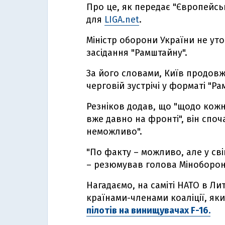
Про це, як передає "Європейськ
для
LIGA.net
.
Міністр оборони України не ут
засідання "Рамштайну".
За його словами, Київ продов
черговій зустрічі у форматі "Ра
Резніков додав, що "щодо кожн
вже давно на фронті", він споча
неможливо".
"По факту – можливо, але у сві
– резюмував голова Міноборон
Нагадаємо, на саміті НАТО в Ли
країнами-членами коаліції, як
пілотів на винищувачах F-16.