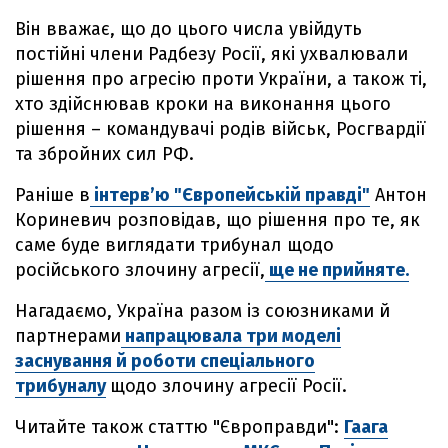
Він вважає, що до цього числа увійдуть
постійні члени Радбезу Росії, які ухвалювали
рішення про агресію проти України, а також ті,
хто здійснював кроки на виконання цього
рішення – командувачі родів військ, Росгвардії
та збройних сил РФ.
Раніше в
інтерв’ю "Європейській правді"
Антон
Кориневич розповідав, що рішення про те, як
саме буде виглядати трибунал щодо
російського злочину агресії,
ще не прийняте.
Нагадаємо, Україна разом із союзниками й
партнерами
напрацювала три моделі
заснування й роботи спеціального
трибуналу
щодо злочину агресії Росії.
Читайте також статтю "Європравди":
Гаага