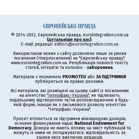
© 2014-2022, Європейська правда, eurointegration.com.ua
(
детальніше про нас
)
.
E-mail редакції:
editors@eurointegration.com.ua
Використання новин з сайту дозволено лише за умови
посилання (гіперпосилання) на "Європейську правду",
www.eurointegration.com.ua. Републікація повного тексту
статей, інтерв'ю та колонок -
заборонена
.
Матеріали з позначкою
PROMOTED
або
ЗА ПІДТРИМКИ
публікуються на правах реклами.
Всі матеріали, які розміщені на цьому сайті із посиланням
на агентство
"Інтерфакс-Україна"
, не підлягають
подальшому відтворенню та/чи розповсюдженню в будь-
якій формі, інакше як з письмового дозволу агентства
"Інтерфакс-Україна".
Проєкт втілюється за підтримки міжнародних донорів,
основне фінансування надає
National Endowment for
Democracy
. Донори не мають впливу на зміст публікацій та
можуть із ними не погоджуватися, відповідальність за
оцінки несе виключно редакція.