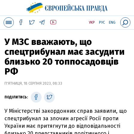
УКР
РУС
ENG
У МЗС вважають, що
спецтрибунал має засудити
близько 20 топпосадовців
РФ
П'ЯТНИЦЯ, 18 СЕРПНЯ 2023, 08:33
ПОДІЛИТИСЬ:
У Міністерстві закордонних справ заявили, що
спецтрибунал за злочин агресії Росії проти
України має притягнути до відповідальності
близько 20 представників політичного і