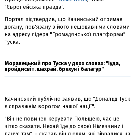
"Європейська правда".
Портал підтвердив, що Качинський отримав
догану, пов'язану з його нещодавніми словами
на адресу лідера "Громадянської платформи"
Туска.
Моравецький про Туска у двох словах: "Іуда,
пройдисвіт, шахрай, брехун і балагур"
Качинський публічно заявив, що "Дональд Туск
є справжнім ворогом нашої нації".
"Він не повинен керувати Польщею, час це
чітко сказати. Нехай їде до своєї Німеччини і
панує там", – сказав він людям, які зібралися на