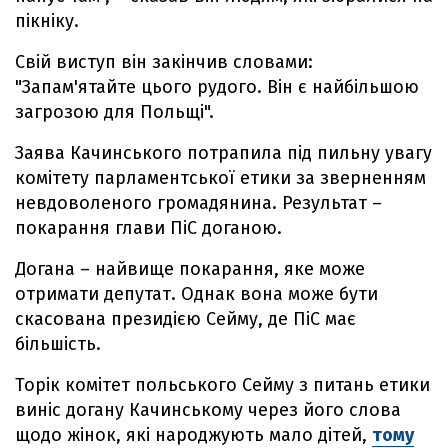
пікніку.
Свій виступ він закінчив словами:
"Запам'ятайте цього рудого. Він є найбільшою
загрозою для Польщі".
Заява Качинського потрапила під пильну увагу
комітету парламентської етики за зверненням
невдоволеного громадянина. Результат –
покарання глави ПіС доганою.
Догана – найвище покарання, яке може
отримати депутат. Однак вона може бути
скасована президією Сейму, де ПіС має
більшість.
Торік комітет польського Сейму з питань етики
виніс догану Качинському через його слова
щодо жінок, які народжують мало дітей,
тому