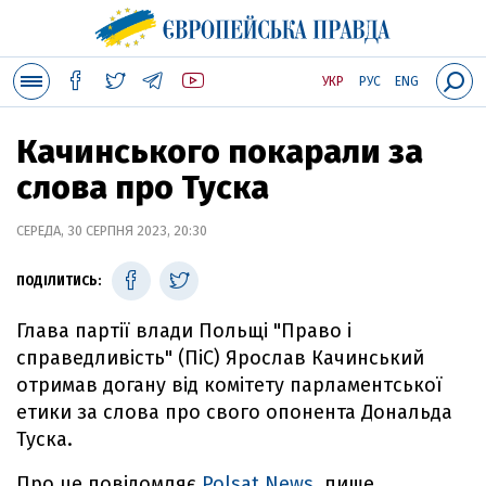
УКР
РУС
ENG
Качинського покарали за
слова про Туска
СЕРЕДА, 30 СЕРПНЯ 2023, 20:30
ПОДІЛИТИСЬ:
Глава партії влади Польщі "Право і
справедливість" (ПіС) Ярослав Качинський
отримав догану від комітету парламентської
етики за слова про свого опонента Дональда
Туска.
Про це повідомляє
Polsat News
, пише