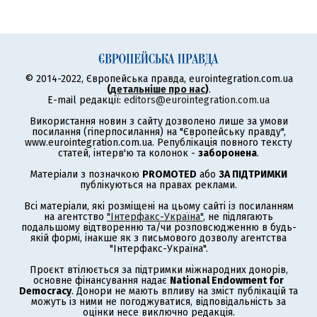
© 2014-2022, Європейська правда, eurointegration.com.ua
(
детальніше про нас
)
.
E-mail редакції:
editors@eurointegration.com.ua
Використання новин з сайту дозволено лише за умови
посилання (гіперпосилання) на "Європейську правду",
www.eurointegration.com.ua. Републікація повного тексту
статей, інтерв'ю та колонок -
заборонена
.
Матеріали з позначкою
PROMOTED
або
ЗА ПІДТРИМКИ
публікуються на правах реклами.
Всі матеріали, які розміщені на цьому сайті із посиланням
на агентство
"Інтерфакс-Україна"
, не підлягають
подальшому відтворенню та/чи розповсюдженню в будь-
якій формі, інакше як з письмового дозволу агентства
"Інтерфакс-Україна".
Проєкт втілюється за підтримки міжнародних донорів,
основне фінансування надає
National Endowment for
Democracy
. Донори не мають впливу на зміст публікацій та
можуть із ними не погоджуватися, відповідальність за
оцінки несе виключно редакція.